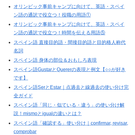
オリンピック事前キャンプに向けて、英語・スペイ
ン語の通訳で役立つ！役職の用語①
オリンピック事前キャンプに向けて、英語・スペイ
ン語の通訳で役立つ！時間を伝える用語⑤
スペイン語 直接目的語・間接目的語と目的格人称代
名詞
スペイン語 身体の部位＆おもしろ表現
スペイン語GustarとQuererの表現と例文【○○が好き
です】
スペイン語SerとEstar｜点過去と線過去の使い分け完
全ガイド
スペイン語「同じ・似ている・違う」の使い分け解
説！mismoとigualの違いとは？
スペイン語「確認する」使い分け｜confirmar, revisar,
comprobar