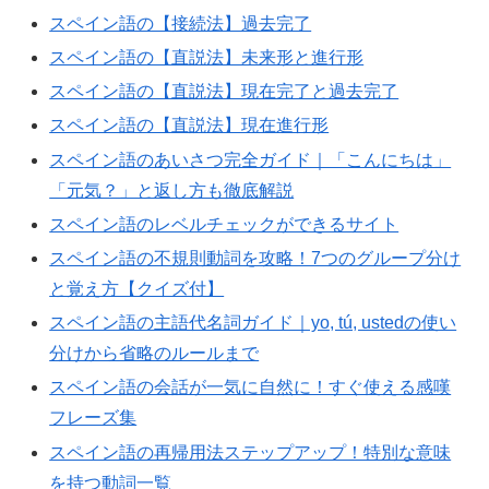
スペイン語の【接続法】過去完了
スペイン語の【直説法】未来形と進行形
スペイン語の【直説法】現在完了と過去完了
スペイン語の【直説法】現在進行形
スペイン語のあいさつ完全ガイド｜「こんにちは」
「元気？」と返し方も徹底解説
スペイン語のレベルチェックができるサイト
スペイン語の不規則動詞を攻略！7つのグループ分け
と覚え方【クイズ付】
スペイン語の主語代名詞ガイド｜yo, tú, ustedの使い
分けから省略のルールまで
スペイン語の会話が一気に自然に！すぐ使える感嘆
フレーズ集
スペイン語の再帰用法ステップアップ！特別な意味
を持つ動詞一覧