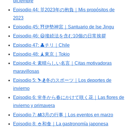
diciembre
Episodio 44: 🐰2023年の抱負｜Mis propósitos de
2023
Episodio 45: ⛩伊勢神宮｜Santuario de Ise Jingu
Episodio 46: 😃接続法を含む10個の日常挨拶
Episodio 47: 👤チリ｜Chile
Episodio 48: 🗼東京｜Tokio
Episodio 4: 素晴らしい名言｜Citas motivadoras
maravillosas
Episodio 5: ⛷🏂冬のスポーツ｜Los deportes de
invierno
Episodio 6: 🌸冬から春にかけて咲く花｜Las flores de
invierno y primavera
Episodio 7: 🎎3月の行事｜Los eventos en marzo
Episodio 8: 🍚和食｜La gastronomía japonesa