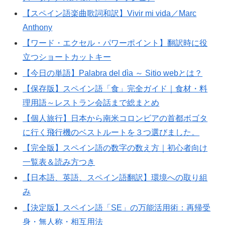
【スペイン語楽曲歌詞和訳】Vivir mi vida／Marc
Anthony
【ワード・エクセル・パワーポイント】翻訳時に役
立つショートカットキー
【今日の単語】Palabra del dìa ～ Sitio webとは？
【保存版】スペイン語「食」完全ガイド｜食材・料
理用語～レストラン会話まで総まとめ
【個人旅行】日本から南米コロンビアの首都ボゴタ
に行く飛行機のベストルートを３つ選びました。
【完全版】スペイン語の数字の数え方｜初心者向け
一覧表＆読み方つき
【日本語、英語、スペイン語翻訳】環境への取り組
み
【決定版】スペイン語「SE」の万能活用術：再帰受
身・無人称・相互用法