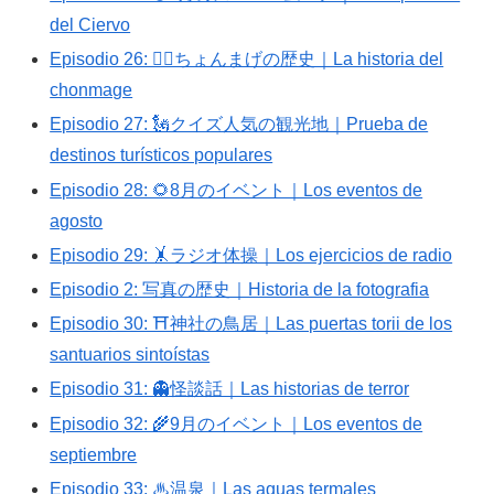
del Ciervo
Episodio 26: 💇‍♂️ちょんまげの歴史｜La historia del
chonmage
Episodio 27: 🗽クイズ人気の観光地｜Prueba de
destinos turísticos populares
Episodio 28: 🌻8月のイベント｜Los eventos de
agosto
Episodio 29: 🤸ラジオ体操｜Los ejercicios de radio
Episodio 2: 写真の歴史｜Historia de la fotografia
Episodio 30: ⛩神社の鳥居｜Las puertas torii de los
santuarios sintoístas
Episodio 31: 👻怪談話｜Las historias de terror
Episodio 32: 🌾9月のイベント｜Los eventos de
septiembre
Episodio 33: ♨温泉｜Las aguas termales