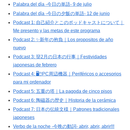
Palabra del dìa -今日の単語- 9 de julio
Palabra del dìa -今日の夕飯の単語- 12 de junio
Podcast 1: 自己紹介とこのポッドキャストについて｜
Me presento y las metas de este programa
Podcast 2: ✨新年の抱負｜Los propositos de año
nuevo
Podcast 3: 👹2月の日本の行事｜Festividades
japonesas de febrero
Podcast 4: 🖥🖱PC周辺機器｜Periféricos o accesorios
para mi ordenador
Podcast 5: 五重の塔｜La pagoda de cinco pisos
Podcast 6: 陶磁器の歴史｜Historia de la cerámica
Podcast 7: 日本の伝統文様｜Patrones tradicionales
japoneses
Verbo de la noche -今晩の動詞- abrir, abrir, abrir!!!