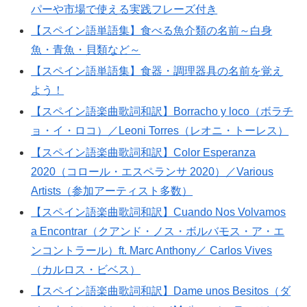
パーや市場で使える実践フレーズ付き
【スペイン語単語集】食べる魚介類の名前～白身
魚・青魚・貝類など～
【スペイン語単語集】食器・調理器具の名前を覚え
よう！
【スペイン語楽曲歌詞和訳】Borracho y loco（ボラチ
ョ・イ・ロコ）／Leoni Torres（レオニ・トーレス）
【スペイン語楽曲歌詞和訳】Color Esperanza
2020（コロール・エスペランサ 2020）／Various
Artists（参加アーティスト多数）
【スペイン語楽曲歌詞和訳】Cuando Nos Volvamos
a Encontrar（クアンド・ノス・ボルバモス・ア・エ
ンコントラール）ft. Marc Anthony／ Carlos Vives
（カルロス・ビベス）
【スペイン語楽曲歌詞和訳】Dame unos Besitos（ダ