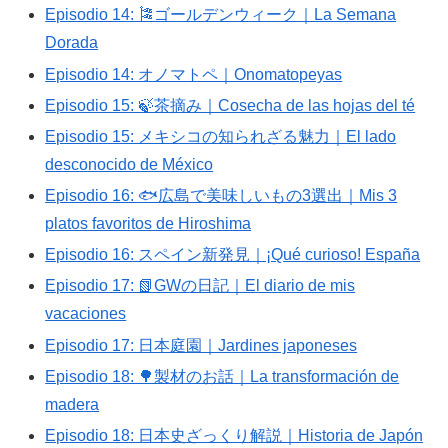
Episodio 14: 🎏ゴールデンウィーク｜La Semana
Dorada
Episodio 14: オノマトペ｜Onomatopeyas
Episodio 15: 🍃茶摘み｜Cosecha de las hojas del té
Episodio 15: メキシコの知られざる魅力｜El lado
desconocido de México
Episodio 16: 🐟広島で美味しいもの3選出｜Mis 3
platos favoritos de Hiroshima
Episodio 16: スペイン新発見｜¡Qué curioso! España
Episodio 17: 📗GWの日記｜El diario de mis
vacaciones
Episodio 17: 日本庭園｜Jardines japoneses
Episodio 18: 🌳製材のお話｜La transformación de
madera
Episodio 18: 日本史ざっくり解説｜Historia de Japón