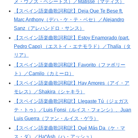
メ・ウノス・ベシートス）／Matisse（マティス）
【スペイン語楽曲歌詞和訳】Deja Que Te Bese ft.
Marc Anthony（デハ・ケ・テ・ベセ）／Alejandro
Sanz（アレハンドロ・サンス）
【スペイン語楽曲歌詞和訳】Estoy Enamorado (part.
Pedro Capo) （エストイ・エナモラド）／Thalía（タ
リア）
【スペイン語楽曲歌詞和訳】Favorito（ファボリー
ト）／Camilo（カミーロ）
【スペイン語楽曲歌詞和訳】Hay Amores（アイ・ア
モレス）／Shakira（シャキラ）
【スペイン語楽曲歌詞和訳】Llegaste Tú（ジェガス
テ・トゥ）／Luis Fonsi（ルイス・フォンシ）、Juan
Luis Guerra（ファン・ルイス・ゲラ）
【スペイン語楽曲歌詞和訳】Qué Más Da（ケ・マ
ス・ダ）／Ha*Ash（ハ・アッシュ）