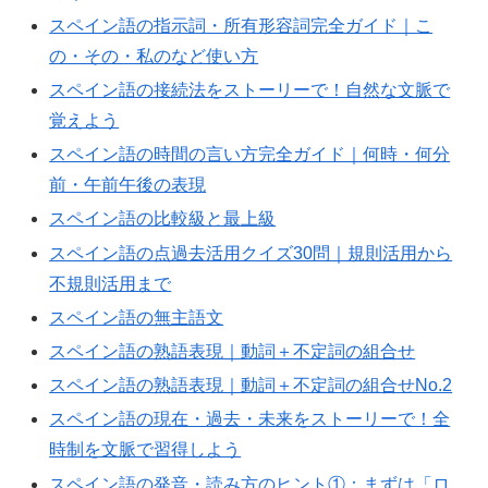
スペイン語の指示詞・所有形容詞完全ガイド｜こ
の・その・私のなど使い方
スペイン語の接続法をストーリーで！自然な文脈で
覚えよう
スペイン語の時間の言い方完全ガイド｜何時・何分
前・午前午後の表現
スペイン語の比較級と最上級
スペイン語の点過去活用クイズ30問｜規則活用から
不規則活用まで
スペイン語の無主語文
スペイン語の熟語表現｜動詞＋不定詞の組合せ
スペイン語の熟語表現｜動詞＋不定詞の組合せNo.2
スペイン語の現在・過去・未来をストーリーで！全
時制を文脈で習得しよう
スペイン語の発音・読み方のヒント①：まずは「ロ