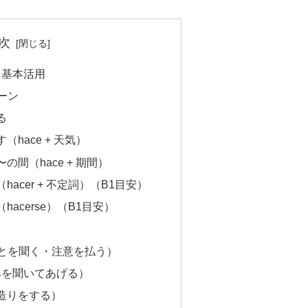
次
と基本活用
ターン
る
hace + 天気）
間（hace + 期間）
acer + 不定詞）（B1目安）
acerse）（B1目安）
言うことを聞く・注意を払う）
r（頼みを聞いてあげる）
a（荷造りをする）