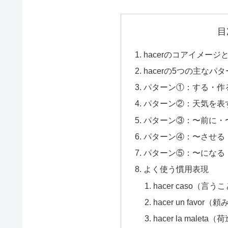
目
hacerのコアイメージ
hacerの5つの主なパ
パターン①：する・作
パターン②：天気を表す（
パターン③：〜前に・〜の
パターン④：〜させる（h
パターン⑤：〜になる（h
よく使う慣用表現
hacer caso（
hacer un favo
hacer la malet