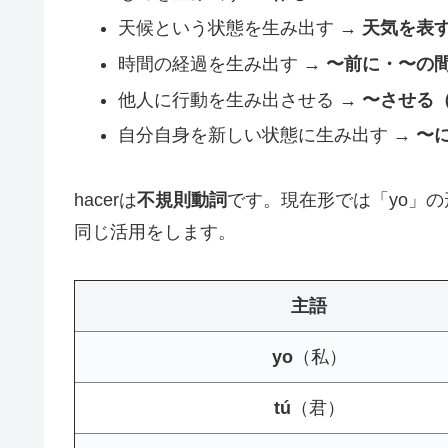
天候という状態を生み出す →
天気を表す（
時間の経過を生み出す →
〜前に・〜の間（
他人に行動を生み出させる →
〜させる（h
自分自身を新しい状態に生み出す →
〜に
hacerは
不規則動詞
です。現在形では「yo」の
同じ活用をします。
主語
yo
（私）
tú
（君）