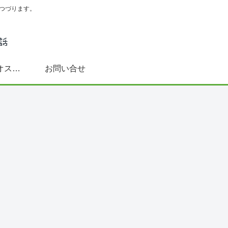
つづります。
スペイン語学習にオススメ書籍(文法～DELE対策まで)
お問い合せ