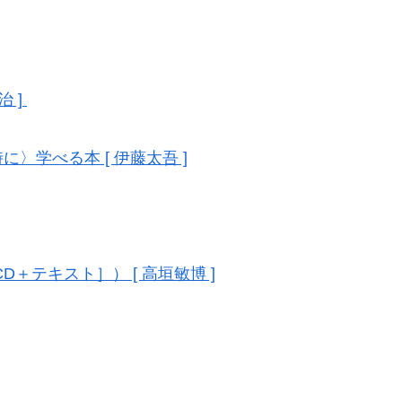
 ]
学べる本 [ 伊藤太吾 ]
＋テキスト］） [ 高垣敏博 ]