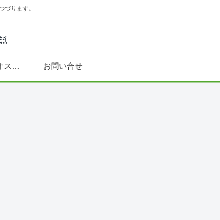
つづります。
スペイン語学習にオススメ書籍(文法～DELE対策まで)
お問い合せ