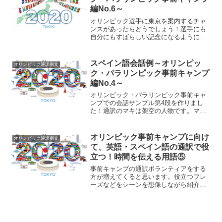
編No.6～
オリンピック選手に東京を案内するチャ
ンスがあったらどうでしょう！選手にも
自分にもすばらしい記念になるようにガ
イドしたいですね。会話サンプルを作っ
てみました。日本語とスペイン語の併記
ですが、英語を下につけています。*お名
スペイン語会話例～オリンピッ
オリンピック通訳例文
前、スケジュールはすべ...
ク・パラリンピック事前キャンプ
編No.4～
オリンピック・パラリンピック事前キャ
ンプでの会話サンプル第4段を作りまし
た！通訳のマキは架空の人物です。マキ
は第１回目から連続出演中！---Situación
／シチュエーションAtleta: ¿Hay alguna
tienda donde...
オリンピック事前キャンプに向け
オリンピック通訳例文
て、英語・スペイン語の通訳で役
立つ！時間を伝える用語⑤
事前キャンプの通訳ボランティアをする
方が増えてくると思います。役立つフレ
ーズなどをシーンを想像しながら紹介し
てみようかなと思います。 (adsbygoogle
= window.adsbygoogle || []).push({});時間
の...