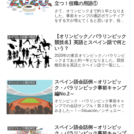
立つ！役職の用語①
さて、オリンピックまで約１年となりま
した。事前キャンプの通訳ボランティア
をする方が増えてくると思います。役立
つフレーズなどをシーンを想像しながら
紹介してみようかなと思います。役職の
言い方を英語とスペイン語で通訳する前
【オリンピック／パラリンピック
オリンピック通訳例文
にあらかじめ必要になると...
競技名】英語とスペイン語で何と
いう？
2020年の東京オリンピック／パラリンピ
ックまであと約一年となりました。競技
種目名を英語とスペイン語で一覧にしま
した。まずオリンピックの競技種目、続
いてパラリンピック競技名をリストアッ
プしています。関連記事＞＞スペイン語
スペイン語会話例～オリンピッ
オリンピック通訳例文
の文法と前置詞🔶【ス...
ク・パラリンピック事前キャンプ
編No.2～
オリンピック・パラリンピック事前キャ
ンプでの会話サンプル！第２段を作って
みました～！---Situación／シチュエーシ
ョンHoy, la intérprete Maki tiene que
estar en el lobby del h...
スペイン語会話例～オリンピッ
オリンピック通訳例文
ク・パラリンピック事前キャンプ