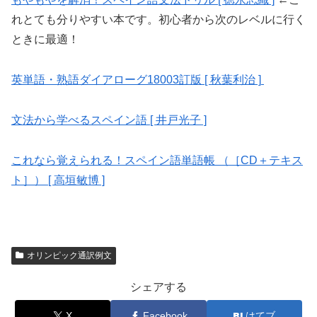
れとても分りやすい本です。初心者から次のレベルに行く
ときに最適！
英単語・熟語ダイアローグ18003訂版 [ 秋葉利治 ]
文法から学べるスペイン語 [ 井戸光子 ]
これなら覚えられる！スペイン語単語帳 （［CD＋テキス
ト］） [ 高垣敏博 ]
オリンピック通訳例文
シェアする
X
Facebook
はてブ