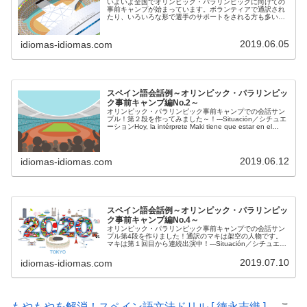
いよいよ全国でオリンピック・パラリンピックに向けての
事前キャンプが始まっています。ボランティアで通訳され
たり、いろいろな形で選手のサポートをされる方も多いは
ず・・・！というわけで、会話サンプルを作ってみまし
た！---Situación／シチ...
2019.06.05
idiomas-idiomas.com
スペイン語会話例～オリンピック・パラリンピッ
ク事前キャンプ編No.2～
オリンピック・パラリンピック事前キャンプでの会話サン
プル！第２段を作ってみました～！---Situación／シチュエ
ーションHoy, la intérprete Maki tiene que estar en el
lobby del h...
2019.06.12
idiomas-idiomas.com
スペイン語会話例～オリンピック・パラリンピッ
ク事前キャンプ編No.4～
オリンピック・パラリンピック事前キャンプでの会話サン
プル第4段を作りました！通訳のマキは架空の人物です。
マキは第１回目から連続出演中！---Situación／シチュエー
ションAtleta: ¿Hay alguna tienda donde...
2019.07.10
idiomas-idiomas.com
もやもやを解消！スペイン語文法ドリル [ 徳永志織 ]
←こ