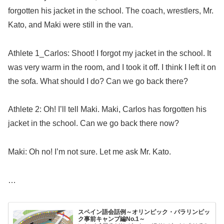
forgotten his jacket in the school. The coach, wrestlers, Mr.
Kato, and Maki were still in the van.
Athlete 1_Carlos: Shoot! I forgot my jacket in the school. It
was very warm in the room, and I took it off. I think I left it on
the sofa. What should I do? Can we go back there?
Athlete 2: Oh! I’ll tell Maki. Maki, Carlos has forgotten his
jacket in the school. Can we go back there now?
Maki: Oh no! I’m not sure. Let me ask Mr. Kato.
…
スペイン語会話例～オリンピック・パラリンピッ
ク事前キャンプ編No.1～