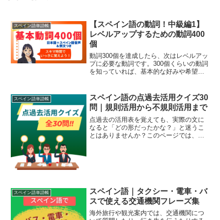
【スペイン語の動詞！中級編1】
スペイン語単語帳
レベルアップするための動詞400
個
動詞300個を達成したら、次はレベルアッ
プに必要な動詞です。300個くらいの動詞
を知っていれば、基本的な好みや希望、
身のまわりのことが伝えられるようにな
ります。ここからはより具体的に表現す
るためのボキャブラリーになっていきま
スペイン語の点過去活用クイズ30
スペイン語単語帳
す。レベルアップ...
問｜規則活用から不規則活用まで
点過去の活用表を覚えても、実際の文に
なると「どの形だったかな？」と迷うこ
とはありませんか？このページでは、ス
ペイン語の基本動詞を使った全30問のク
イズで、点過去（pretérito perfecto
simple / pretérito i...
スペイン語｜タクシー・電車・バ
スペイン語単語帳
スで使える交通機関フレーズ集
海外旅行や観光案内では、交通機関につ