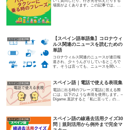
いて質問したり、行き先を伝えたりする
場面がよくあります。この記事では、タ
クシー・電車・バスでよく使うスペイン
語表現を、初心者にも覚えやすい形でま
とめました。ただ表現を並べるだけでは
なく、「これを覚えておけ...
【スペイン語単語集】コロナウィ
スペイン語単語帳
ルス関連のニュースを読むための
単語
コロナウィルス関連のニュースが連日報
道され、少々うんざりしているところで
す。そうは言っても、ニュースを聞い
て、今後世界がどうなっていくのか知る
必要があります。今回はそんなニュース
で飛び交う、コロナウィルス関連の単語
スペイン語｜電話で使える表現集
スペイン語単語帳
を日本語とスペイン語でまと...
電話に出る時のフレーズ電話に答える際
には、以下のような表現を使用します。–
Dígame.直訳すると「私に言って」の意
味です。「もしもし」だと思ってOK。–
Diga.直訳すると「言って」となります
が、「もしもし」だと思ってOK。–
¿Sí...
スペイン語の線過去活用クイズ30
スペイン語単語帳
問｜規則活用から例外まで完全マ