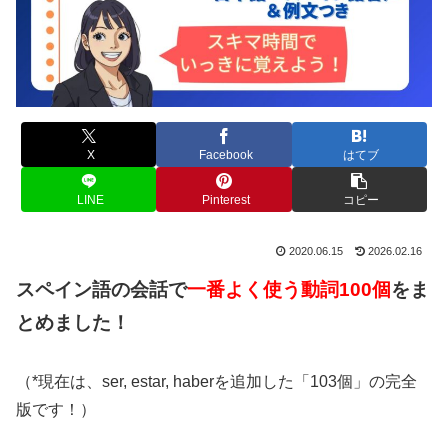
X
Facebook
はてブ
LINE
Pinterest
コピー
2020.06.15
2026.02.16
スペイン語の会話で
一番よく使う動詞100個
をま
とめました！
（*現在は、ser, estar, haberを追加した「103個」の完全
版です！）