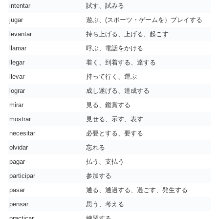
intentar
試す、試みる
jugar
遊ぶ、(スポーツ・ゲームを）プレイする
levantar
持ち上げる、上げる、起こす
llamar
呼ぶ、電話をかける
llegar
着く、到着する、達する
llevar
持って行く、運ぶ
lograr
成し遂げる、達成する
mirar
見る、鑑賞する
mostrar
見せる、示す、表す
necesitar
必要とする、要する
olvidar
忘れる
pagar
払う、支払う
participar
参加する
pasar
通る、通過する、過ごす、発生する
pensar
思う、考える
practicar
練習する