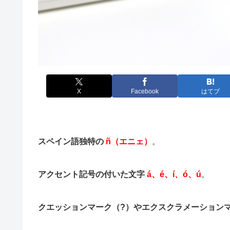
X
Facebook
はてブ
スペイン語独特の
ñ（エニェ）
。
アクセント記号の付いた文字
á、é、í、ó、ú
。
クエッションマーク（?）やエクスクラメーション