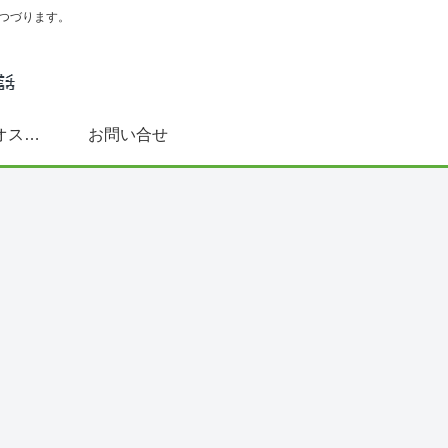
つづります。
スペイン語学習にオススメ書籍(文法～DELE対策まで)
お問い合せ