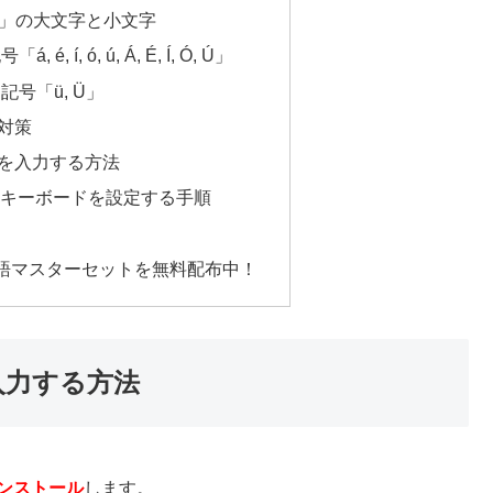
 Ñ」の大文字と小文字
, í, ó, ú, Á, É, Í, Ó, Ú」
号「ü, Ü」
対策
語を入力する方法
ン語キーボードを設定する手順
語マスターセットを無料配布中！
を入力する方法
ンストール
します。