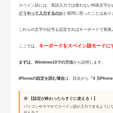
スペイン語には、英語入力では使わない特殊文字が
どうやって入力するのか
と疑問に思ったことはあり
これらの文字や記号も設定すればキーボードで直接
キーボードをスペイン語モード
に
ここでは、
まずは、Windows10での方法
から説明します。
iPhoneの設定
を読む場合
は、目次から
「4【iPh
🎁
【設定が終わったらすぐに使える！】
パソコンやスマホでスペイン語が入力できるように
せんか？