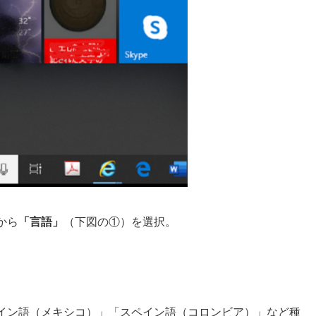
から
「言語」
（下図の①）を選択。
イン語（メキシコ）」「スペイン語（コロンビア）」など種