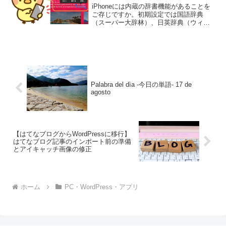
iPhoneには内蔵の辞書機能があることを
ご存じですか。初期設定では国語辞典
（スーパー大辞林）、日英辞典（ウィズ
ダム和英辞典／英和辞典）、Apple用語辞
典が利用できるようになっていますが、
他の言語の辞書を追加することができま
す。この設定は...
Palabra del dìa -今日の単語- 17 de
agosto
【はてなブログからWordPressに移行】
はてなブログ記事のインポート前の準備
とアイキャッチ画像の修正
ホーム
PC・WordPress・アプリ