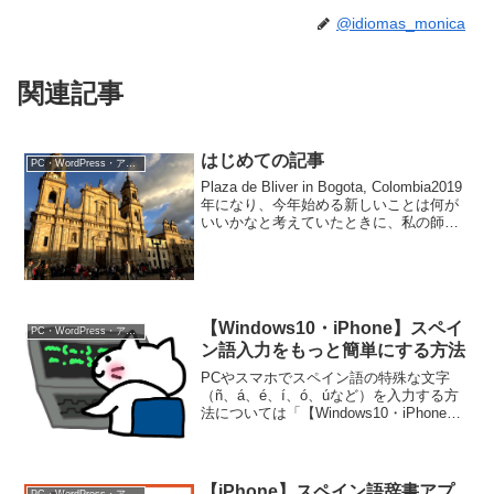
@idiomas_monica
関連記事
はじめての記事
PC・WordPress・アプリ
Plaza de Bliver in Bogota, Colombia2019
年になり、今年始める新しいことは何が
いいかなと考えていたときに、私の師匠
からブログを書いては？と進められまし
た。それなら、ということで早速はじめ
てみようと思います...
【Windows10・iPhone】スペイ
PC・WordPress・アプリ
ン語入力をもっと簡単にする方法
PCやスマホでスペイン語の特殊な文字
（ñ、á、é、í、ó、úなど）を入力する方
法については「【Windows10・iPhone】
スペイン語を入力する方法」で説明しま
した。ただ、いろいろ入力していると次
のような疑問が出てくることはないです
か？...
【iPhone】スペイン語辞書アプ