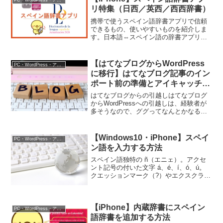
PC・WordPress・アプリ
リ特集（日西／英西／西西辞書）
携帯で使うスペイン語辞書アプリで信頼
できるもの、使いやすいものを紹介しま
す。日本語⇔スペイン語の辞書アプリは
案外少ないです。AIベースの辞書では、
まだまだ日本語が怪しいことがあります
し、コミュニティベースのものも、まだ
【はてなブログからWordPress
PC・WordPress・アプリ
語彙量が十分でないと感...
に移行】はてなブログ記事のイン
ポート前の準備とアイキャッチ画
像の修正
はてなブログからの引越しはてなブログ
からWordPressへの引越しは、経験者が
多そうなので、ググってなんとかなると
タカをくくっていましたが。。。意外と
（というか、やはりというか）大変な部
分が多かったです。そこで参考にさせて
【Windows10・iPhone】スペイ
PC・WordPress・アプリ
いただいたサイト...
ン語を入力する方法
スペイン語独特の ñ（エニェ）。アクセ
ント記号の付いた文字 á、é、í、ó、ú。
クエッションマーク（?）やエクスクラメ
ーションマーク（!）を逆さにした記号
¿、¡。スペイン語には、英語入力では使
わない特殊文字があります。どうやって
【iPhone】内蔵辞書にスペイン
入力するの...
PC・WordPress・アプリ
語辞書を追加する方法