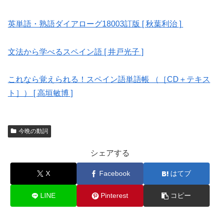
英単語・熟語ダイアローグ18003訂版 [ 秋葉利治 ]
文法から学べるスペイン語 [ 井戸光子 ]
これなら覚えられる！スペイン語単語帳 （［CD＋テキス
ト］） [ 高垣敏博 ]
今晩の動詞
シェアする
X
Facebook
はてブ
LINE
Pinterest
コピー