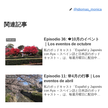
@idiomas_monica
関連記事
Episodio 36: 🍁10月のイベント
Podcast
｜Los eventos de octubre
私のポッドキャスト「Español y Japonés
con Aya ～スペイン語と日本語のポッド
キャスト～」は、毎週月曜日に配信中で
す！こちらはそのトランスクリプトで
す。Podcast Episodio 36 (adsbygoogle ...
Episodio 11: 🌸4月の行事｜Los
Podcast
eventos de abril
私のポッドキャスト「Español y Japonés
con Aya ～スペイン語と日本語のポッド
キャスト～」は、毎週月曜日に配信中で
す！こちらはそのトランスクリプトで
す。桜のきれいな季節になりました！今
回のテーマ写真は私が自分で撮影した...