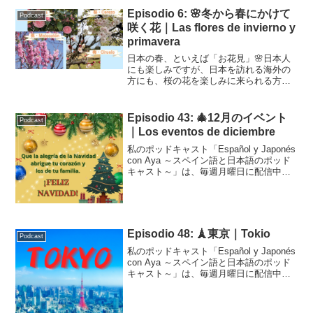
Episodio 6: 🌸冬から春にかけて
Podcast
咲く花｜Las flores de invierno y
primavera
日本の春、といえば「お花見」🌸日本人
にも楽しみですが、日本を訪れる海外の
方にも、桜の花を楽しみに来られる方は
多いですよね。それに所、日本と海外で
は植物も違うものがあるので、突然「あ
の花は何？」「あの木は何？」と尋ねら
Episodio 43: 🎄12月のイベント
Podcast
れることがあります。海外...
｜Los eventos de diciembre
私のポッドキャスト「Español y Japonés
con Aya ～スペイン語と日本語のポッド
キャスト～」は、毎週月曜日に配信中で
す！こちらはそのトランスクリプトで
す。Podcast Episodio 43 (adsbygoogle ...
Episodio 48: 🗼東京｜Tokio
Podcast
私のポッドキャスト「Español y Japonés
con Aya ～スペイン語と日本語のポッド
キャスト～」は、毎週月曜日に配信中で
す！こちらはそのトランスクリプトで
す。Podcast Episodio 48 (adsbygoogle ...