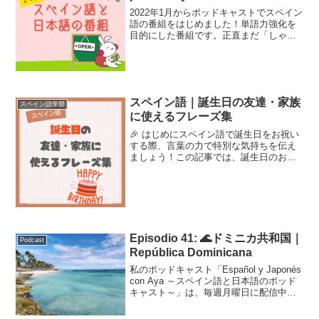
programa
2022年1月からポッドキャストでスペイン
語の番組をはじめました！単語力強化を
目的にした番組です。正直まだ「しゃべ
り」がビギナー感ありますが、だんだん
良くなると思います。様々なテーマで日
本語とスペイン語での音声をお届けしま
す。ながらリスニン...
スペイン語｜誕生日の友達・家族
スペイン語学習
に使えるフレーズ集
🎉 はじめにスペイン語で誕生日をお祝い
する際、言葉の力で特別な気持ちを伝え
ましょう！この記事では、誕生日のお祝
いで役立つ単語やフレーズ、そしてスペ
イン語圏の文化的な特徴を解説します。
メッセージカードや会話で使える表現を
覚えて、大切な人をスペ...
Episodio 41: 🌊ドミニカ共和国｜
Podcast
República Dominicana
私のポッドキャスト「Español y Japonés
con Aya ～スペイン語と日本語のポッド
キャスト～」は、毎週月曜日に配信中で
す！こちらはそのトランスクリプトで
す。Podcast Episodio 41: 🌊ドミニカ共