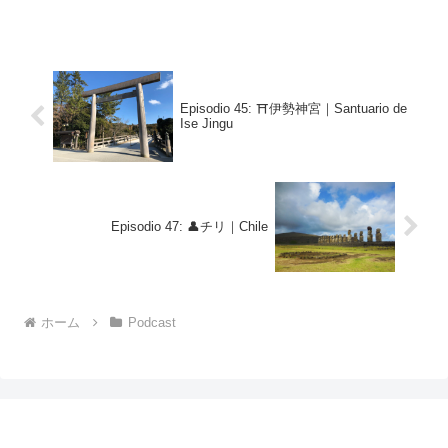
和国｜Rep...
Episodio 45: ⛩伊勢神宮｜Santuario de
Ise Jingu
Episodio 47: 👤チリ｜Chile
ホーム
Podcast