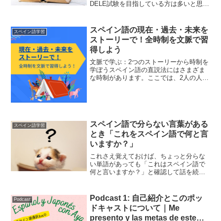
DELE試験を目指している方は多いと思い
ます。ですが、英語の試験に比べると、
DELE試験対策用の解説書や問題集はまだ
まだ数が少ないのが現状です。 そこで今
スペイン語の現在・過去・未来を
スペイン語学習
回は、私が実際に...
ストーリーで！全時制を文脈で習
得しよう
文脈で学ぶ：2つのストーリーから時制を
学ぼうスペイン語の直説法にはさまざま
な時制があります。ここでは、2人の人物
「Mario」と「Tomás」のストーリーを通
して、それぞれの時制が文脈の中でどの
ように使われるか説明します。
(adsbygo...
スペイン語で分らない言葉がある
スペイン語学習
とき「これをスペイン語で何と言
いますか？」
これさえ覚えておけば、ちょっと分らな
い単語があっても「これはスペイン語で
何と言いますか？」と確認して話を続け
ることができます。または、「これをス
ペイン語で何と言う？」と自問自答。わ
からなかったら、辞書で調べてどんどん
Podcast 1: 自己紹介とこのポッ
Podcast
単語力を増やしていきまし...
ドキャストについて｜Me
presento y las metas de este