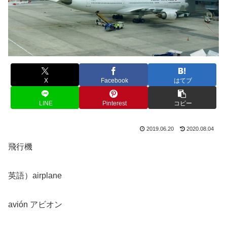
X
Facebook
はてブ
LINE
Pinterest
コピー
2019.06.20
2020.08.04
飛行機
英語）airplane
avión アビオン