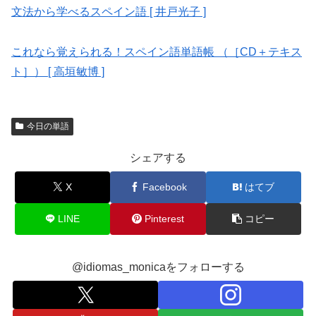
文法から学べるスペイン語 [ 井戸光子 ]
これなら覚えられる！スペイン語単語帳 （［CD＋テキス
ト］） [ 高垣敏博 ]
今日の単語
シェアする
X
Facebook
はてブ
LINE
Pinterest
コピー
@idiomas_monicaをフォローする