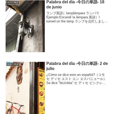
Palabra del dìa -今日の単語- 18
今日の単語
de junio
ランプ英語）lamplámpara ランパラ
Ejemplo:Encendí la lámpara.英語）I
turned on the lamp.ランプを点灯しまし
た。もやもやを解消！スペイン語文法ド
リル ←これとても分りやすい本です。
初...
Palabra del dìa -今日の単語- 2 de
今日の単語
julio
¿Cómo se dice esto en español?（コモ
セ ディセ エスト エン エスパニョール）
Se dice "bicicleta”.セ ディセ ビシクレタ
自転車はbicicletaと言います。Ejemplo:Mi
herm...