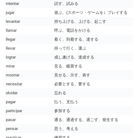
intentar
試す、試みる
jugar
遊ぶ、(スポーツ・ゲームを）プレイする
levantar
持ち上げる、上げる、起こす
llamar
呼ぶ、電話をかける
llegar
着く、到着する、達する
llevar
持って行く、運ぶ
lograr
成し遂げる、達成する
mirar
見る、鑑賞する
mostrar
見せる、示す、表す
necesitar
必要とする、要する
olvidar
忘れる
pagar
払う、支払う
participar
参加する
pasar
通る、通過する、過ごす、発生する
pensar
思う、考える
practicar
練習する