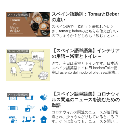
スペイン語動詞：TomarとBeber
スペイン語単語帳
の違い
スペイン語で「飲む」と表現したいと
き、tomarとbeberのどちらを使えばいい
のでしょうか？どちらも「飲む」という
意味で使えるため、迷ってしまいますよ
ね。最初に結論を言うと、多くの場面で
はどちらを使っても意味は通じます。た
【スペイン語単語集】インテリア
スペイン語単語帳
だし、2つの動詞...
の用語～浴室とトイレ～
さて、今日は浴室とトイレです。日本語
スペイン語英語トイレEl inodoroToilet便
座El asiento del inodoroToilet seat浴槽La
bañeraBathtubシャワーLa duchaShower
洗面台El...
【スペイン語単語集】コロナウィ
スペイン語単語帳
ルス関連のニュースを読むための
単語
コロナウィルス関連のニュースが連日報
道され、少々うんざりしているところで
す。そうは言っても、ニュースを聞い
て、今後世界がどうなっていくのか知る