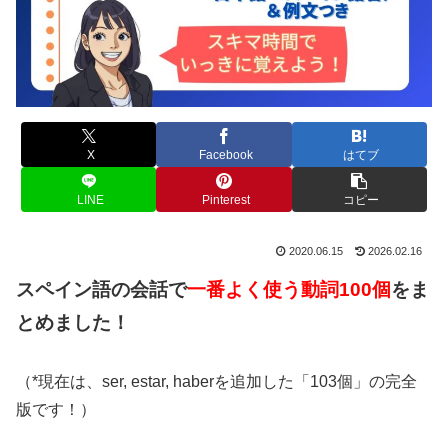
X
Facebook
はてブ
LINE
Pinterest
コピー
2020.06.15
2026.02.16
スペイン語の会話で
一番よく使う動詞100個
をま
とめました！
（*現在は、ser, estar, haberを追加した「103個」の完全
版です！）