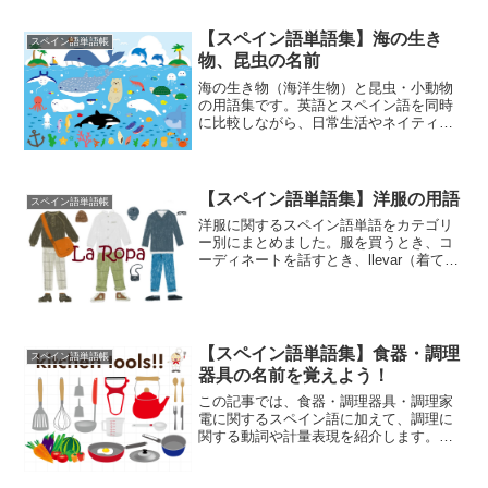
必要があります。今回はそんなニュース
で飛び交う、コロナウィルス関連の単語
【スペイン語単語集】海の生き
スペイン語単語帳
を日本語とスペイン語でまと...
物、昆虫の名前
海の生き物（海洋生物）と昆虫・小動物
の用語集です。英語とスペイン語を同時
に比較しながら、日常生活やネイティブ
との会話でよく使う身近な生き物の名前
を1つずつ覚えていきましょう！海洋生物
日本語スペイン語英語サンゴ礁El arrecife
de ...
【スペイン語単語集】洋服の用語
スペイン語単語帳
洋服に関するスペイン語単語をカテゴリ
ー別にまとめました。服を買うとき、コ
ーディネートを話すとき、llevar（着てい
る）やponerse（着る）などの動詞と組み
合わせて使える実践的な単語ばかりで
す。トップスの用語日本語スペイン語シ
ャツLa ...
【スペイン語単語集】食器・調理
スペイン語単語帳
器具の名前を覚えよう！
この記事では、食器・調理器具・調理家
電に関するスペイン語に加えて、調理に
関する動詞や計量表現を紹介します。会
食やホームパーティー、レシピを読むと
き、料理中に使える表現ばかりです。実