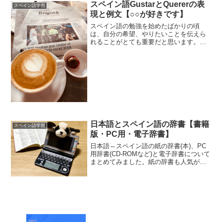
スペイン語GustarとQuererの表
スペイン語学習
現と例文【○○が好きです】
スペイン語の勉強を始めたばかりの頃
は、自分の希望、やりたいことを伝えら
れることがとても重要だと思います。
「○○が好きです。」「○○がしたいで
す。」スペイン語ではそれぞれgustar と
querer で表現します。スペイン語の動詞
gusta...
日本語とスペイン語の辞書【書籍
スペイン語学習
版・PC用・電子辞書】
日本語⇔スペイン語の紙の辞書(本)、PC
用辞書(CD-ROMなど)と電子辞書について
まとめてみました。紙の辞書も人気があ
りますが、個人的にはパソコンで使える
ものと電子辞書がおすすめです。【あわ
せて読みたい】オンライン辞書の活用ガ
イド 辞書は...