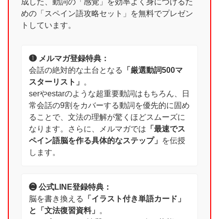
成した、動詞の「感覚」を効率よく身につけるた
めの「スペイン語攻略セット」を無料でプレゼン
トしています。
❶ メルマガ登録特典：
会話の絶対的な土台となる
「厳選動詞500マ
スターリスト」
。
serやestarのような超重要動詞はもちろん、日
常会話の9割をカバーする動詞を優先的に固め
ることで、文法の理解が驚くほどスムーズに
なります。さらに、メルマガでは
「最速でス
ペイン語脳を作る具体的なステップ」
を伝授
します。
❷ 公式LINE登録特典：
脳を書き換える
「イラスト付き単語カード」
と「文法復習資料」
。