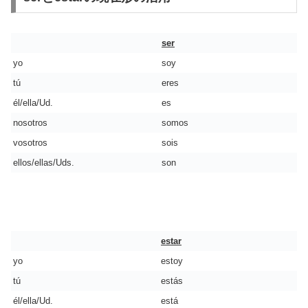
ser
yo
soy
tú
eres
él/ella/Ud.
es
nosotros
somos
vosotros
sois
ellos/ellas/Uds.
son
estar
yo
estoy
tú
estás
él/ella/Ud.
está