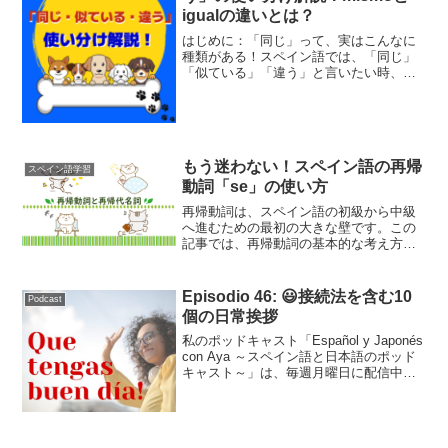
igualの違いとは？
はじめに：「同じ」って、実はこんなに
種類がある！スペイン語では、「同じ」
「似ている」「違う」と言いたい時、状
況に応じて言葉を選ぶ必要があります。
「全く同じ一つの物」を指しているの
か？「別々だけど性質や種類が同じ」な
のか？それとも「似ている」...
もう迷わない！スペイン語の再帰
スペイン語学習
動詞「se」の使い方
再帰動詞は、スペイン語の初級から中級
へ進むための最初の大きな壁です。この
記事では、再帰動詞の基本的な考え方か
ら、活用ルールまでを分かりやすく整理
します(読了時間：約5分)。最後まで読め
ば、「se」を見たときの混乱がスッキリ
Episodio 46: 😃接続法を含む10
Podcast
消え、自信を持って...
個の日常挨拶
私のポッドキャスト「Español y Japonés
con Aya ～スペイン語と日本語のポッド
キャスト～」は、毎週月曜日に配信中で
す！こちらはそのトランスクリプトで
す。Podcast Episodio 46 (adsbygoogle ...