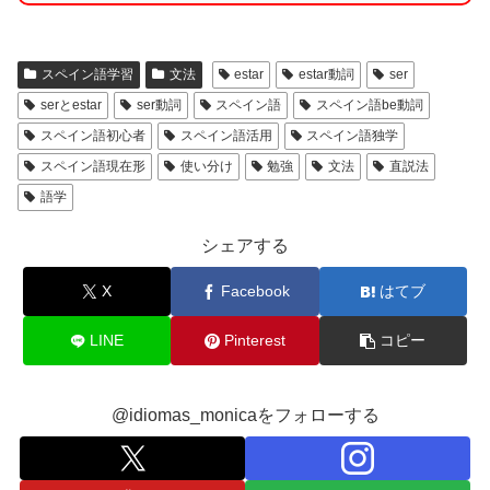
スペイン語学習
文法
estar
estar動詞
ser
serとestar
ser動詞
スペイン語
スペイン語be動詞
スペイン語初心者
スペイン語活用
スペイン語独学
スペイン語現在形
使い分け
勉強
文法
直説法
語学
シェアする
X
Facebook
はてブ
LINE
Pinterest
コピー
@idiomas_monicaをフォローする