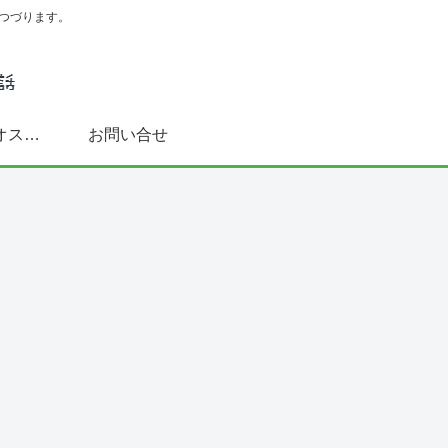
つづります。
スペイン語学習にオススメ書籍(文法～DELE対策まで)
お問い合せ