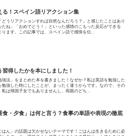
える！スペイン語リアクション集
「どうリアクションすれば自然なんだろう？」と感じたことはあり
ったね」「おめでとう！」といった感情のこもった反応ができる
ります。この記事では、スペイン語で感情を伝...
う習得したかを本にしました！
勉強法」をまとめた本を書きました！なぜか？私は英語を勉強した
を勉強した時にしたことが、まったく違うからです。なので、その
私は帰国子女でもありませんし、両親のどち...
昼食・夕食」は何と言う？食事の単語や表現の徹底
ごはん」の話題は欠かせないテーマです！ごはんは生きるために必