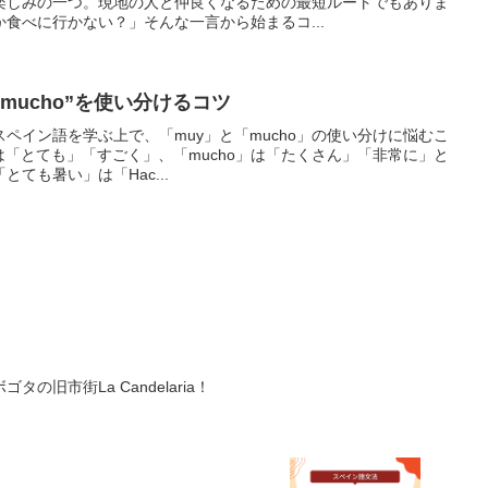
楽しみの一つ。現地の人と仲良くなるための最短ルートでもありま
食べに行かない？」そんな一言から始まるコ...
”mucho”を使い分けるコツ
味スペイン語を学ぶ上で、「muy」と「mucho」の使い分けに悩むこ
は「とても」「すごく」、「mucho」は「たくさん」「非常に」と
ても暑い」は「Hac...
の旧市街La Candelaria！