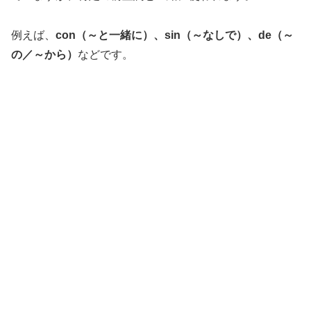
例えば、
con（～と一緒に）、sin（～なしで）、de（～
の／～から）
などです。