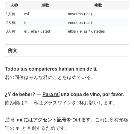
人称
単数
複数
1人称
mí
nosotros (-as)
2人称
ti
vosotros (-as)
3人称
él / ella / usted
ellos / ellas / ustedes
例文
Todos tus compañeros hablan bien
de ti
.
君の同僚はみんな君のことをほめている。
¿Y de beber? —
Para mí
una copa de vino, por favor.
飲み物は？―私はグラスワインを1杯お願いします。
注意
:
mí にはアクセント記号をつけます
。これは所有形容
詞の mi と区別するためです。