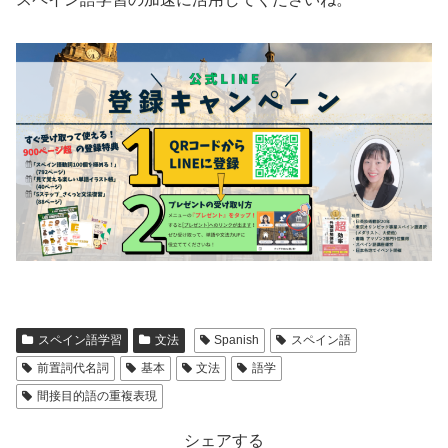
スペイン語学習
文法
Spanish
スペイン語
前置詞代名詞
基本
文法
語学
間接目的語の重複表現
シェアする