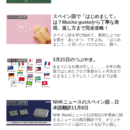
基本構造進...
スペイン語で「はじめまして」
スペイン語学習
は？Mucho gustoから丁寧な表
現、返し方まで完全攻略！
スペイン語を学び始めて、最初にぶつか
る壁が「あいさつ」ですよね。「はじめ
まして」と言いたいだけなのに、調べる
とたくさんの表現が出てきて「結局どれ
を使えばいいの？」と悩んでしまう方も
多いはず。この記事を読めば、シチュエ
3月21日のつぶやき。
スペイン語学習
ーションに合わせた最適な...
あまりにも仕事が忙しく。。。今年の抱
負ではじめたブログ更新が１ヶ月坊主で
止まるところでした！このままでは後悔
しそうなところでようやく再開できまし
た。さて、オリンピックまでのカウント
ダウンが始まり、各地での事前キャンプ
も本格的になってきました...
NHKニュースのスペイン語→日
スペイン語学習
本語翻訳11月8日
NHK Worldニュース11月8日の半導体に関
するニュースの西日翻訳です。オリジナ
ルのスペイン語のリンクを以下に残しま
す。Japón financiará la construcción de