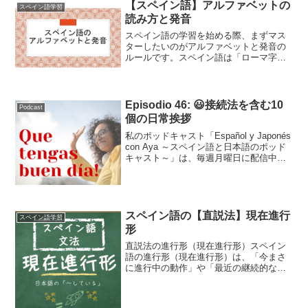
【スペイン語】アルファベットの
スペイン語学習
読み方と発音
スペイン語の学習を始める際、まずマス
ターしたいのがアルファベットと発音の
ルールです。スペイン語は「ローマ字読
み」で通じるものが多く、日本人にとっ
て発音のハードルが低い言語ですが、い
くつか特有のルールがあります。この記
事のポイント： スペイン...
Episodio 46: 😃接続法を含む10
Podcast
個の日常挨拶
私のポッドキャスト「Español y Japonés
con Aya ～スペイン語と日本語のポッド
キャスト～」は、毎週月曜日に配信中で
す！こちらはそのトランスクリプトで
す。Podcast Episodio 46 (adsbygoogle ...
スペイン語の【直説法】現在進行
スペイン語学習
形
直説法の進行形（現在進行形）スペイン
語の進行形（現在進行形）は、「今まさ
に進行中の動作」や「最近の継続的な行
動」を表す表現です。日本語の「～して
いる」に相当します。基本の形は 「estar
の活用形＋現在分詞」 です。1. 進行形の