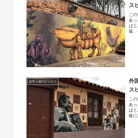
ス
この
あっ
ばと
級、
外
語学上達のヒント！
ス
この
あっ
ばと
級に