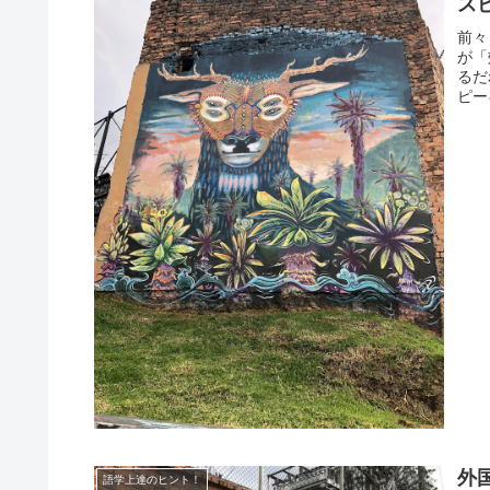
ス
前々
が「
るだ
ピー
外
語学上達のヒント！