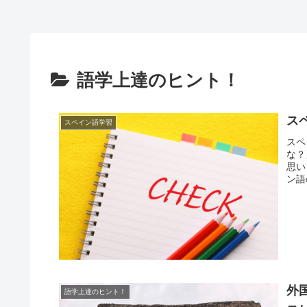
語学上達のヒント！
ス
スペイン語学習
スペ
な？
思い
ン語
外
語学上達のヒント！