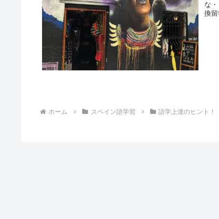
な・
換留
ホーム
スペイン語学習
語学上達のヒント！