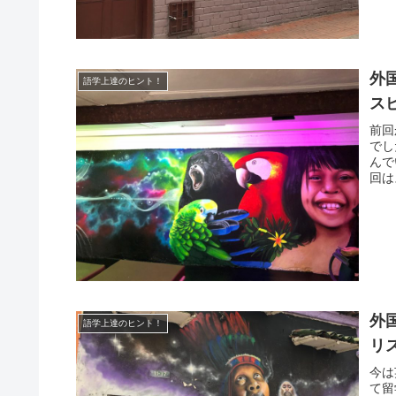
外
語学上達のヒント！
ス
前回
でし
んで
回は
外
語学上達のヒント！
リ
今は
て留