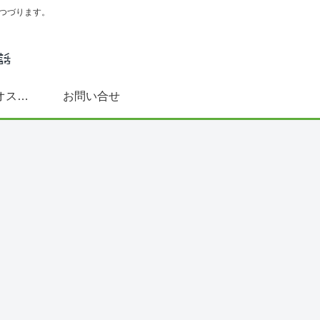
つづります。
スペイン語学習にオススメ書籍(文法～DELE対策まで)
お問い合せ