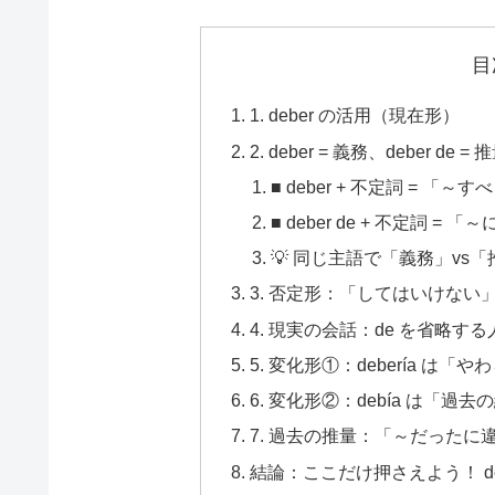
目
1. deber の活用（現在形）
2. deber = 義務、deber d
■ deber + 不定詞 =
■ deber de + 不定詞 
💡 同じ主語で「義務」vs
3. 否定形：「してはいけな
4. 現実の会話：de を省略す
5. 変化形①：debería は
6. 変化形②：debía は「過
7. 過去の推量：「～だったに
結論：ここだけ押さえよう！ deber