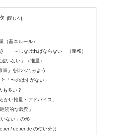
次
e = 推量（基本ルール）
 「～すべき」「～しなければならない」（義務）
= 「～に違いない」（推量）
「推量」を比べてみよう
い」と「〜のはずがない」
る人も多い？
「やわらかい推量・アドバイス」
去の継続的な義務」
違いない」の形
 / deber de の使い分け