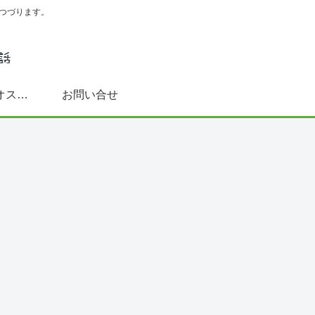
つづります。
スペイン語学習にオススメ書籍(文法～DELE対策まで)
お問い合せ