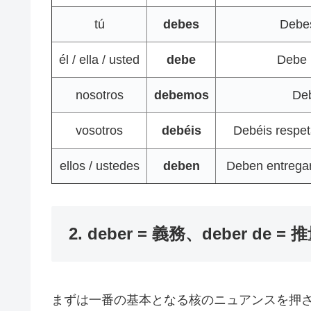
tú
debes
Deb
él / ella / usted
debe
Debe
nosotros
debemos
De
vosotros
debéis
Debéis re
ellos / ustedes
deben
Deben entr
2. deber = 義務、deber de
まずは一番の基本となる核のニュアンスを押