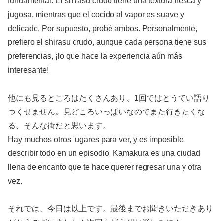
fundamental. El shirasu crudo tiene una textura fresca y
jugosa, mientras que el cocido al vapor es suave y
delicado. Por supuesto, probé ambos. Personalmente,
prefiero el shirasu crudo, aunque cada persona tiene sus
preferencias, ¡lo que hace la experiencia aún más
interesante!
他にも見るところはたくさんあり、1回ではとうてい語り
つくせません。見どころいっぱいなのでまた行きたくな
る、そんな街だと思います。
Hay muchos otros lugares para ver, y es imposible
describir todo en un episodio. Kamakura es una ciudad
llena de encanto que te hace querer regresar una y otra
vez.
それでは、今日は以上です。最後までお聞きいただきあり