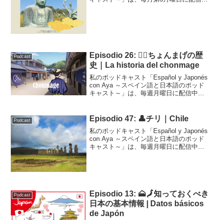
です！こちらはそのトランスクリプトで
す。Podcast Episodio 12Episodio 12:...
Episodio 26: 💇‍♂️ちょんまげの歴
Podcast
史｜La historia del chonmage
私のポッドキャスト「Español y Japonés
con Aya ～スペイン語と日本語のポッド
キャスト～」は、毎週月曜日に配信中で
す！こちらはそのトランスクリプトで
す。Podcast Episodio 26 (adsbygoogle ...
Episodio 47: 👤チリ｜Chile
Podcast
私のポッドキャスト「Español y Japonés
con Aya ～スペイン語と日本語のポッド
キャスト～」は、毎週月曜日に配信中で
す！こちらはそのトランスクリプトで
す。Podcast Episodio 47 (adsbygoogle ...
Episodio 13: 🗻🗾知っておくべき
Podcast
日本の基本情報 | Datos básicos
de Japón