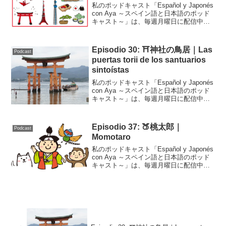
私のポッドキャスト「Español y Japonés
con Aya ～スペイン語と日本語のポッド
キャスト～」は、毎週月曜日に配信中で
す！こちらはそのトランスクリプトで
す。今回は新しい試みでクイズにしてみ
ました。ここだけの話、まだまだ編集...
Episodio 30: ⛩神社の鳥居｜Las
Podcast
puertas torii de los santuarios
sintoístas
私のポッドキャスト「Español y Japonés
con Aya ～スペイン語と日本語のポッド
キャスト～」は、毎週月曜日に配信中で
す！こちらはそのトランスクリプトで
す。Podcast Episodio 30 (adsbygoogle ...
Episodio 37: 🍑桃太郎｜
Podcast
Momotaro
私のポッドキャスト「Español y Japonés
con Aya ～スペイン語と日本語のポッド
キャスト～」は、毎週月曜日に配信中で
す！こちらはそのトランスクリプトで
す。Podcast Episodio 37 (adsbygoogle ...