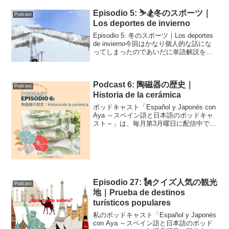
Episodio 5: ⛷🏂冬のスポーツ｜
Podcast
Los deportes de invierno
Episodio 5: 冬のスポーツ｜Los deportes
de invierno今回はかなり個人的な話にな
ってしまったのであいだに単語解説を挟
んでみました。いろいろ試行錯誤しつ
つ、楽しんでエピソードを作っていきた
いと思います。では、ど...
Podcast 6: 陶磁器の歴史｜
Podcast
Historia de la cerámica
ポッドキャスト「Español y Japonés con
Aya ～スペイン語と日本語のポッドキャ
スト～」は、毎月第3月曜日に配信中で
す！こちらはそのトランスクリプトで
す。Podcast Episodio 6 (adsbygoogle
=...
Episodio 27: 🗽クイズ人気の観光
Podcast
地｜Prueba de destinos
turísticos populares
私のポッドキャスト「Español y Japonés
con Aya ～スペイン語と日本語のポッド