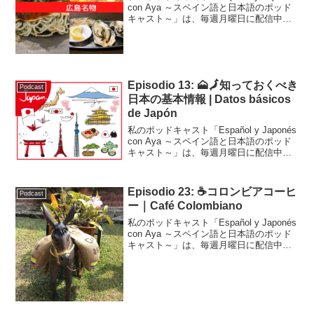
con Aya ～スペイン語と日本語のポッド
キャスト～」は、毎週月曜日に配信中で
す！こちらはそのトランスクリプトで
す。Podcast Episodio 16: 広島で美味し
いもの3選出...
Episodio 13: 🗻🗾知っておくべき
Podcast
日本の基本情報 | Datos básicos
de Japón
私のポッドキャスト「Español y Japonés
con Aya ～スペイン語と日本語のポッド
キャスト～」は、毎週月曜日に配信中で
す！こちらはそのトランスクリプトで
す。今回は新しい試みでクイズにしてみ
ました。ここだけの話、まだまだ編集...
Episodio 23: ☕コロンビアコーヒ
Podcast
ー｜Café Colombiano
私のポッドキャスト「Español y Japonés
con Aya ～スペイン語と日本語のポッド
キャスト～」は、毎週月曜日に配信中で
す！こちらはそのトランスクリプトで
す。Podcast Episodio 23 (adsbygoogle ...