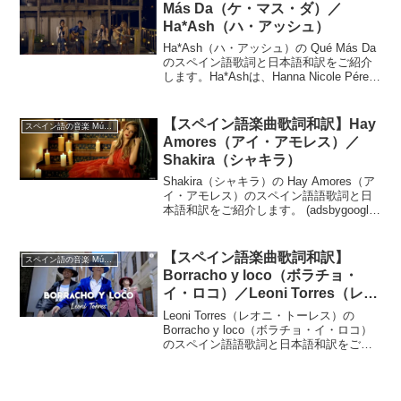
Más Da（ケ・マス・ダ）／
Ha*Ash（ハ・アッシュ）
Ha*Ash（ハ・アッシュ）の Qué Más Da
のスペイン語歌詞と日本語和訳をご紹介
します。Ha*Ashは、Hanna Nicole Pérez
Mosa（ハンナ・ニコール）とAshley
Grace Pérez Mosa（アシュレイ...
【スペイン語楽曲歌詞和訳】Hay
スペイン語の音楽 Música en español
Amores（アイ・アモレス）／
Shakira（シャキラ）
Shakira（シャキラ）の Hay Amores（ア
イ・アモレス）のスペイン語語歌詞と日
本語和訳をご紹介します。 (adsbygoogle
= window.adsbygoogle || []).push({});Hay
Amores（ア...
【スペイン語楽曲歌詞和訳】
スペイン語の音楽 Música en español
Borracho y loco（ボラチョ・
イ・ロコ）／Leoni Torres（レオ
ニ・トーレス）
Leoni Torres（レオニ・トーレス）の
Borracho y loco（ボラチョ・イ・ロコ）
のスペイン語語歌詞と日本語和訳をご紹
介します。 (adsbygoogle =
window.adsbygoogle || []).push({...