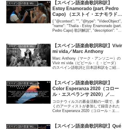
【スペイン語楽曲歌詞和訳】
スペイン語の音楽 Música en español
Estoy Enamorado (part. Pedro
Capo) （エストイ・エナモラド）
／Thalía（タリア）
{ "@context": "", "@type": "VideoObject",
"name": "Thalía - Estoy Enamorado (part.
Pedro Capo) 歌詞解説", "description": "ス
ペ...
【スペイン語楽曲歌詞和訳】Vivir
スペイン語の音楽 Música en español
mi vida／Marc Anthony
Marc Anthony（マーク・アンソニー）の
Vivir mi vida（ビビール・ミ・ビーダ）
のスペイン語歌詞と日本語和訳をご紹介
します。ラテンミュージック、そしてサ
ルサの代表曲とも言える、前向きでエネ
ルギッシュな曲です！人生は一度...
【スペイン語楽曲歌詞和訳】
スペイン語の音楽 Música en español
Color Esperanza 2020（コロー
ル・エスペランサ 2020）／
Various Artists（参加アーティス
コロナウィルスの募金活動の一環で、多
ト多数）
くのアーティストが参加して録音された
Color Esperanza 2020（コロール・エス
ペランサ 2020）のスペイン語語歌詞と日
本語和訳をご紹介します。参加アーティ
ストはこちらです。Rubén Bl...
【スペイン語楽曲歌詞和訳】Qué
スペイン語の音楽 Música en español