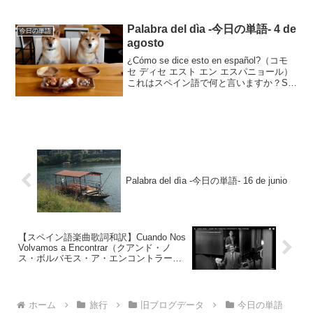
Palabra del dìa -今日の単語- 4 de
今日の単語
agosto
¿Cómo se dice esto en español?（コモ
セ ディセ エスト エン エスパニョール）
これはスペイン語で何と言いますか？Se
dice “perro”.セ ディセ ペロそれはperroと
言います。perro は 犬 ...
Palabra del dìa -今日の単語- 16 de junio
【スペイン語楽曲歌詞和訳】Cuando Nos
Volvamos a Encontrar（クアンド・ノ
ス・ボルバモス・ア・エンコントラー
ル）ft. Marc Anthony／ Carlos Vives
（カルロス・ビベス）
ホーム
旅行
旧ブログデータ
今日の単語