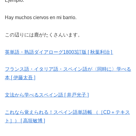
Ejemplo:
Hay muchos ciervos en mi barrio.
この辺りには鹿がたくさんいます。
英単語・熟語ダイアローグ18003訂版 [ 秋葉利治 ]
フランス語・イタリア語・スペイン語が〈同時に〉学べる
本 [ 伊藤太吾 ]
文法から学べるスペイン語 [ 井戸光子 ]
これなら覚えられる！スペイン語単語帳 （［CD＋テキス
ト］） [ 高垣敏博 ]