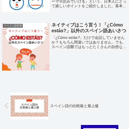
ーマ字読みでいける」という、日本人にとっ
て嬉しいポイントをご紹介しました。基本は
ローマ字でOKですが、いくつかスペイン語
特有のルールを知っておくと、一気にネイテ
ィブに近い発音に近づきます。今回は、初
心...
ネイティブはこう言う！「¿Cómo
スペイン語学習
estás?」以外のスペイン語あいさつ
「¿Cómo estás?」だけで会話していません
か？もちろん間違いではありません。でも、
スペイン語圏ではもっとたくさんの自然な言
い方が使われています。今回は、ネイティブ
がよく使う「元気？」のバリエーションを、
地域ごとの特徴やニュアンスと一...
スペイン語の比較級と最上級