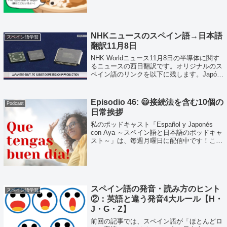
ればいいの！？」とパニックになっていま...
NHKニュースのスペイン語→日本語
スペイン語学習
翻訳11月8日
NHK Worldニュース11月8日の半導体に関す
るニュースの西日翻訳です。オリジナルのス
ペイン語のリンクを以下に残します。Japón
financiará la construcción de fábricas de
semiconduc...
Episodio 46: 😃接続法を含む10個の
Podcast
日常挨拶
私のポッドキャスト「Español y Japonés
con Aya ～スペイン語と日本語のポッドキャ
スト～」は、毎週月曜日に配信中です！こち
らはそのトランスクリプトです。Podcast
Episodio 46 (adsbygoogle ...
スペイン語の発音・読み方のヒント
スペイン語学習
②：英語と違う発音4大ルール【H・
J・G・Z】
前回の記事では、スペイン語が「ほとんどロ