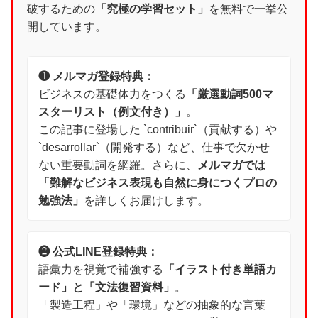
破するための
「究極の学習セット」
を無料で一挙公
開しています。
❶ メルマガ登録特典：
ビジネスの基礎体力をつくる
「厳選動詞500マ
スターリスト（例文付き）」
。
この記事に登場した `contribuir`（貢献する）や
`desarrollar`（開発する）など、仕事で欠かせ
ない重要動詞を網羅。さらに、
メルマガでは
「難解なビジネス表現も自然に身につくプロの
勉強法」
を詳しくお届けします。
❷ 公式LINE登録特典：
語彙力を視覚で補強する
「イラスト付き単語カ
ード」と「文法復習資料」
。
「製造工程」や「環境」などの抽象的な言葉