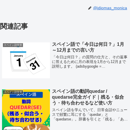
@idiomas_monica
関連記事
スペイン語で「今日は何日？」1月
スペイン語学習
～12月までの言い方
「今日は何日？」の質問の仕方と、その返事
に答えるために月の表現を1月から12月まで
説明します。 (adsbygoogle =
window.adsbygoogle || []).push({});「今日は何
日ですか？」の聞き方実は何通りか言...
スペイン語の動詞quedar /
スペイン語学習
quedarse完全ガイド｜残る・似合
う・待ち合わせるなど使い方
スペイン語を学んでいて、日常会話やニュー
スで頻繁に耳にする「quedar」と
「quedarse」。辞書を引くと「残る」「あ
る」「会う」「～になる」など、あまりにも
多くの意味が出てきて、「結局どう使い分け