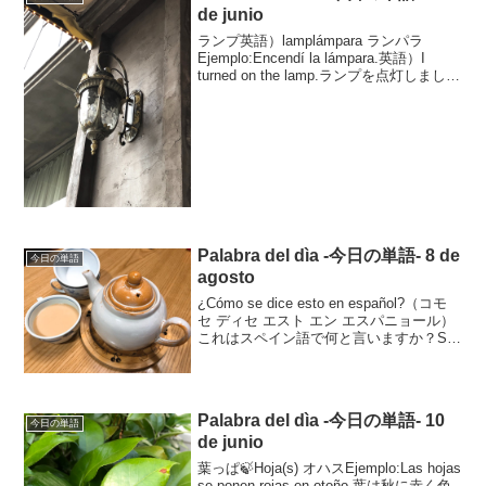
de junio
ランプ英語）lamplámpara ランパラ
Ejemplo:Encendí la lámpara.英語）I
turned on the lamp.ランプを点灯しまし
た。もやもやを解消！スペイン語文法ド
リル ←これとても分りやすい本です。
初...
Palabra del dìa -今日の単語- 8 de
今日の単語
agosto
¿Cómo se dice esto en español?（コモ
セ ディセ エスト エン エスパニョール）
これはスペイン語で何と言いますか？Se
dice “tetera”.セ ディセ テテラそれは
teteraと言います。teteraは...
Palabra del dìa -今日の単語- 10
今日の単語
de junio
葉っぱ🍃Hoja(s) オハスEjemplo:Las hojas
se ponen rojas en otoño.葉は秋に赤く色