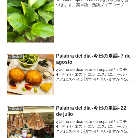
づきます。英単語・熟語ダイアローグ
18003訂版 フランス語・イタリア語・ス
ペイン語が〈同時に〉学べる本 文法...
Palabra del dìa -今日の単語- 7 de
今日の単語
agosto
¿Cómo se dice esto en español?（コモ
セ ディセ エスト エン エスパニョール）
これはスペイン語で何と言いますか？Se
dice “croqueta”.セ ディセ クロケータそれ
はcroquetaと言います。c...
Palabra del dìa -今日の単語- 22
今日の単語
de julio
¿Cómo se dice esto en español?（コモ
セ ディセ エスト エン エスパニョール）
これはスペイン語で何と言いますか？Se
dice “canela”.セ ディセ カネラそれは