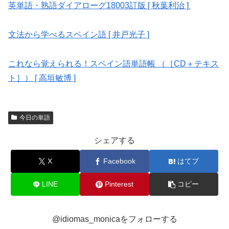
英単語・熟語ダイアローグ18003訂版 [ 秋葉利治 ]
文法から学べるスペイン語 [ 井戸光子 ]
これなら覚えられる！スペイン語単語帳 （［CD＋テキス
ト］） [ 高垣敏博 ]
今日の単語
シェアする
X
Facebook
はてブ
LINE
Pinterest
コピー
@idiomas_monicaをフォローする