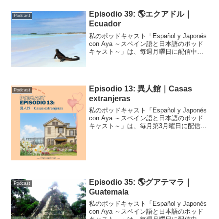
す。Podcast Episodio 30 (adsbygoogle ...
Episodio 39: 🌎エクアドル｜
Podcast
Ecuador
私のポッドキャスト「Español y Japonés
con Aya ～スペイン語と日本語のポッド
キャスト～」は、毎週月曜日に配信中で
す！こちらはそのトランスクリプトで
す。Podcast Episodio 39 (adsbygoogle ...
Episodio 13: 異人館｜Casas
Podcast
extranjeras
私のポッドキャスト「Español y Japonés
con Aya ～スペイン語と日本語のポッド
キャスト～」は、毎月第3月曜日に配信中
です！こちらはそのトランスクリプトで
す。Podcast Episodio 13 (adsbygoogl...
Episodio 35: 🌎グアテマラ｜
Podcast
Guatemala
私のポッドキャスト「Español y Japonés
con Aya ～スペイン語と日本語のポッド