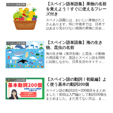
か？」「この近くに薬局はあります
【スペイン語単語集】果物の名前
スペイン語単語帳
か？」と言いたいときに役立つ単...
を覚えよう！すぐに使えるフレー
ズ付き
スペイン語圏には、おいしい果物がたく
さんあります。特に中南米では、日本で
はあまり見かけない南国の果物に出会う
こともあります。スペイン語圏を旅行し
たら、現地の果物を味わいながら、その
名前も一緒に覚えてみましょう。スペイ
【スペイン語単語集】海の生き
スペイン語単語帳
ン語で「果物」は、la ...
物、昆虫の名前
海の生き物（海洋生物）と昆虫・小動物
の用語集です。英語とスペイン語を同時
に比較しながら、日常生活やネイティブ
との会話でよく使う身近な生き物の名前
を1つずつ覚えていきましょう！海洋生物
日本語スペイン語英語サンゴ礁El arrecife
de ...
【スペイン語の動詞！初級編】よ
スペイン語単語帳
く使う基本の動詞200個
スペイン語の動詞101〜200個目をまとめ
ました！前回は入門編として動詞100個を
まとめました。まだ見てない方は、まず
はこちらの基礎からチェックしてみてく
ださい。＞＞【スペイン語の動詞！入門
編】100個はこちら今回は次のステップ、