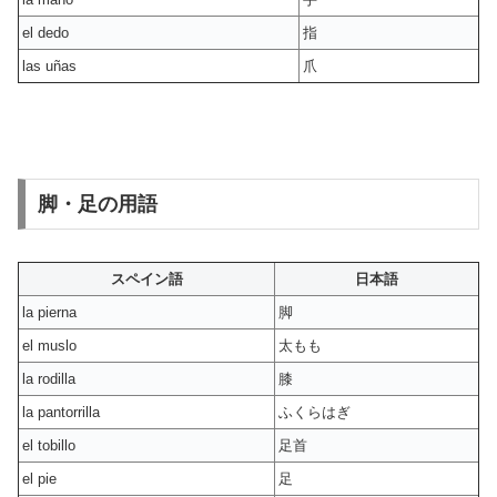
el dedo
指
las uñas
爪
脚・足の用語
スペイン語
日本語
la pierna
脚
el muslo
太もも
la rodilla
膝
la pantorrilla
ふくらはぎ
el tobillo
足首
el pie
足