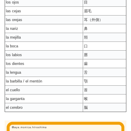
los ojos
目
las cejas
眉毛
las orejas
耳（外側）
la nariz
鼻
la mejilla
頬
la boca
口
los labios
唇
los dientes
歯
la lengua
舌
la barbilla / el mentón
顎
el cuello
首
la garganta
喉
el cerebro
脳