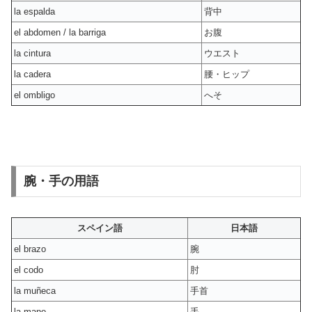
la espalda
背中
el abdomen / la barriga
お腹
la cintura
ウエスト
la cadera
腰・ヒップ
el ombligo
へそ
腕・手の用語
スペイン語
日本語
el brazo
腕
el codo
肘
la muñeca
手首
la mano
手