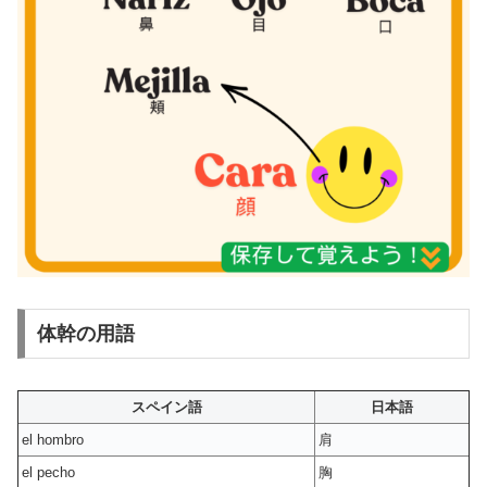
体幹の用語
スペイン語
日本語
el hombro
肩
el pecho
胸