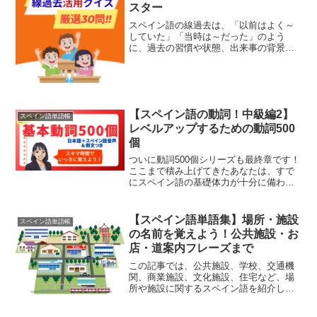
スター
スペイン語の線過去は、「以前はよく～
していた」「当時は～だった」のよう
に、過去の習慣や状態、出来事の背景を
伝えるときに使います。活用表を見れば
分かっても、会話になるとすぐに形が出
てこないことがありますよね。そこで、
このページでは線過去の活用...
【スペイン語の動詞！中級編2】
スペイン語単語帳
レベルアップするための動詞500
個
ついに動詞500個シリーズも最終章です！
ここまで積み上げてきたあなたは、すで
にスペイン語の基礎体力が十分に備わっ
ています。最後を締めくくる401～500個
目は、表現をより豊かにし、ネイティブ
との深い会話を楽しむために欠かせない
【スペイン語単語集】場所・施設
スペイン語単語帳
中級動詞を厳選...
の名前を覚えよう！公共施設・お
店・道案内フレーズまで
この記事では、公共施設、学校、交通機
関、商業施設、文化施設、住宅など、場
所や施設に関するスペイン語を紹介しま
す。旅行中に道を尋ねるときや、町の案
内を読むとき、また「病院はどこです