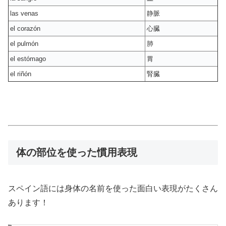
las venas
静脈
el corazón
心臓
el pulmón
肺
el estómago
胃
el riñón
腎臓
体の部位を使った慣用表現
スペイン語には身体の名前を使った面白い表現がたくさん
あります！