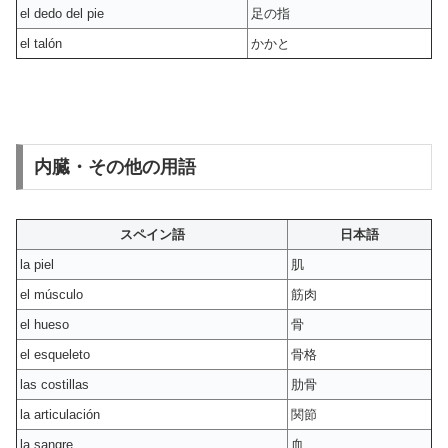
el dedo del pie
足の指
el talón
かかと
内臓・その他の用語
スペイン語
日本語
la piel
肌
el músculo
筋肉
el hueso
骨
el esqueleto
骨格
las costillas
肋骨
la articulación
関節
la sangre
血