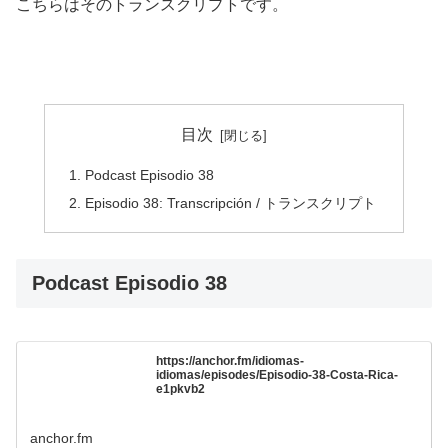
こちらはそのトランスクリプトです。
目次
Podcast Episodio 38
Episodio 38: Transcripción / トランスクリプト
Podcast Episodio 38
https://anchor.fm/idiomas-
idiomas/episodes/Episodio-38-Costa-Rica-
e1pkvb2
anchor.fm