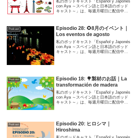
私のポッドキャスト「Español y Japonés
con Aya ～スペイン語と日本語のポッド
キャスト～」は、毎週月曜日に配信中で
す！こちらはそのトランスクリプトで
す。今回は新しい試みでクイズにしてみ
ました。ここだけの話、まだまだ編集...
Episodio 28: 🌻8月のイベント｜
Podcast
Los eventos de agosto
私のポッドキャスト「Español y Japonés
con Aya ～スペイン語と日本語のポッド
キャスト～」は、毎週月曜日に配信中で
す！こちらはそのトランスクリプトで
す。Podcast Episodio 28 (adsbygoogle ...
Episodio 18: 🌳製材のお話｜La
Podcast
transformación de madera
私のポッドキャスト「Español y Japonés
con Aya ～スペイン語と日本語のポッド
キャスト～」は、毎週月曜日に配信中で
す！こちらはそのトランスクリプトで
す。Podcast Episodio 18: 製材のお話｜
La tra...
Episodio 20: ヒロシマ｜
Podcast
Hiroshima
私のポッドキャスト「Español y Japonés