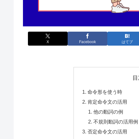
X
Facebook
はてブ
目
命令形を使う時
肯定命令文の活用
他の動詞の例
不規則動詞の活用例
否定命令文の活用