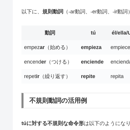
以下に、
規則動詞
（-ar動詞、-er動詞、-i
動詞
tú
él/ella/
empez
ar
（始める）
empieza
empiec
encend
er
（つける）
enciende
enciend
repet
ir
（繰り返す）
repite
repita
不規則動詞の活用例
túに対する不規則な命令形
は以下のようにな