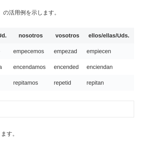
r動詞）の活用例を示します。
Ud.
nosotros
vosotros
ellos/ellas/Uds.
e
empecemos
empezad
empiecen
a
encendamos
encended
enciendan
repitamos
repetid
repitan
ります。