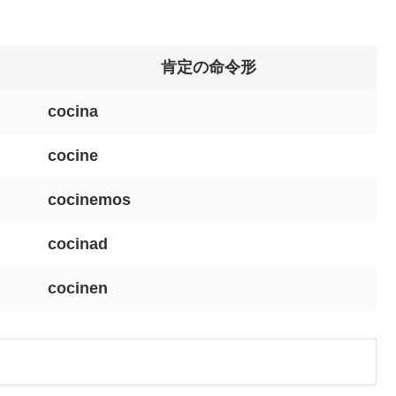
肯定の命令形
cocina
cocine
cocinemos
cocinad
cocinen