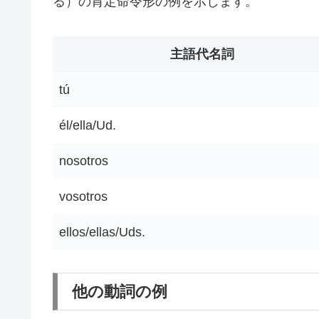
る）の肯定命令形の例を示します。
主語代名詞
tú
él/ella/Ud.
nosotros
vosotros
ellos/ellas/Uds.
他の動詞の例