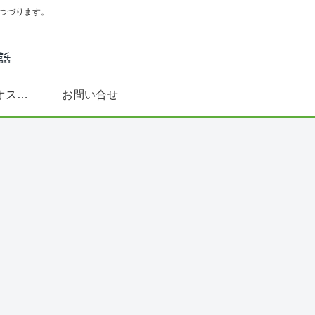
つづります。
スペイン語学習にオススメ書籍(文法～DELE対策まで)
お問い合せ