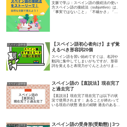
文脈で学ぶ：スペイン語の接続法の使い
方スペイン語の接続法（subjuntivo）は、
「事実ではないこと」「不確かさ」「感
情」「願望」「命令」などを表すときに
使われます。この記事では、あるビジネ
スの会話を通して、接続法の現在・過
去・完了形がど...
【スペイン語初心者向け】まず覚
スペイン語学習
えるべき形容詞20個
スペイン語を習い始めてすぐは、名詞や
動詞に集中してしまいがちですが、形容
詞を覚えると表現力がぐんと上がりま
す。どんな人？どんな場所？どんな食べ
物？などを説明する時、形容詞を知らな
いと「どうやって説明したらいいの？」
スペイン語の【直説法】現在完了
という状況になります。形容...
スペイン語学習
と過去完了
【直説法】現在完了現在完了は以下の状
況で使用されます： あることが終わって
いる現在の状態 過去の経験 過去のある時
点で始まり現在も継続していること構成
現在完了の構成は「haberの現在形（不規
則変化）＋過去分詞」です。
(adsbygoog...
スペイン語の受身形(受動態) | 3つ
スペイン語学習