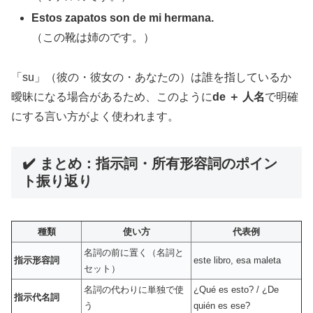
Estos zapatos son de mi hermana.
（この靴は姉のです。）
「su」（彼の・彼女の・あなたの）は誰を指しているか
曖昧になる場合があるため、このように
de ＋ 人名
で明確
にする言い方がよく使われます。
✔️ まとめ：指示詞・所有形容詞のポイン
ト振り返り
種類
使い方
代表例
名詞の前に置く（名詞と
指示形容詞
este libro, esa maleta
セット）
名詞の代わりに単独で使
¿Qué es esto? / ¿De
指示代名詞
う
quién es ese?