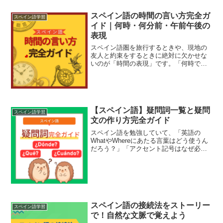
スペイン語の時間の言い方完全ガ
スペイン語学習
イド｜何時・何分前・午前午後の
表現
スペイン語圏を旅行するときや、現地の
友人と約束をするときに絶対に欠かせな
いのが「時間の表現」です。「何時です
か？」と尋ねる方法はもちろん、スペイ
ン語特有の「〇時〇分前」という数え方
や、「午前・午後」の明確な表し方をマ
スターすると、現地での行...
【スペイン語】疑問詞一覧と疑問
スペイン語学習
文の作り方完全ガイド
スペイン語を勉強していて、「英語の
WhatやWhereにあたる言葉はどう使うん
だろう？」「アクセント記号はなぜ必要
なの？」と疑問に思ったことはありませ
んか？スペイン語の疑問詞は、日常会話
のキャッチボールに欠かせない最重要ア
イテムです。一見す...
スペイン語の接続法をストーリー
スペイン語学習
で！自然な文脈で覚えよう