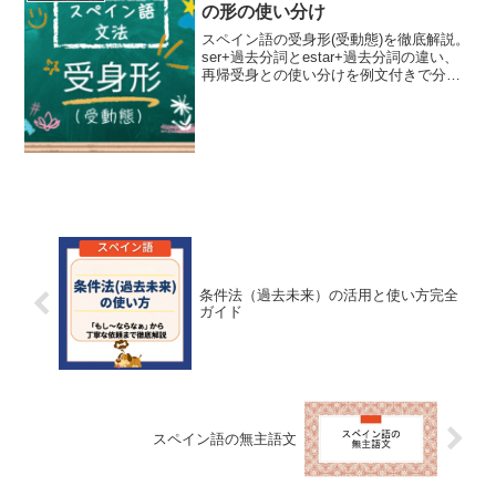
の形の使い分け
スペイン語の受身形(受動態)を徹底解説。
ser+過去分詞とestar+過去分詞の違い、
再帰受身との使い分けを例文付きで分か
りやすく説明します。どんな場面で、ど
れを使えばいいかまで、簡単にまるっと
解決します！
条件法（過去未来）の活用と使い方完全
ガイド
スペイン語の無主語文