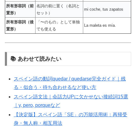
所有形容詞（前
名詞の前に置く（名詞と
mi coche, tus zapatos
置形）
セット）
所有形容詞（後
「〜のもの」として単独
La maleta es mía.
置形）
でも使える
📚 あわせて読みたい
スペイン語の動詞quedar / quedarse完全ガイド｜残
る・似合う・待ち合わせるなど使い方
スペイン語文法｜会話力UPに欠かせない接続詞15選
｜y, pero, porqueなど
【決定版】スペイン語「SE」の万能活用術：再帰受
身・無人称・相互用法