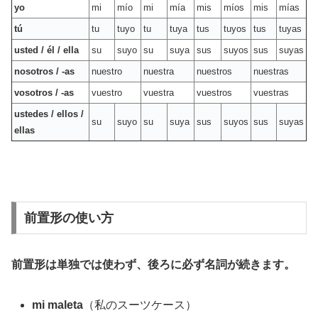
yo
mi
mío
mi
mía
mis
míos
mis
mías
tú
tu
tuyo
tu
tuya
tus
tuyos
tus
tuyas
usted / él / ella
su
suyo
su
suya
sus
suyos
sus
suyas
nosotros / -as
nuestro
nuestra
nuestros
nuestras
vosotros / -as
vuestro
vuestra
vuestros
vuestras
ustedes / ellos /
su
suyo
su
suya
sus
suyos
sus
suyas
ellas
前置形の使い方
前置形は単独では使わず、後ろに必ず名詞が続きます。
mi maleta
（私のスーツケース）