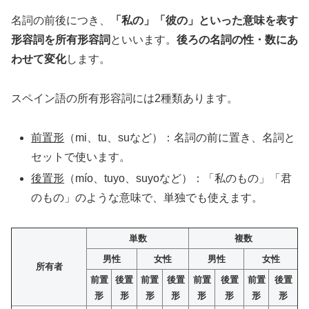
名詞の前後につき、
「私の」「彼の」といった意味を表す
形容詞を所有形容詞
といいます。
後ろの名詞の性・数にあ
わせて変化
します。
スペイン語の所有形容詞には2種類あります。
前置形
（mi、tu、suなど）：名詞の前に置き、名詞と
セットで使います。
後置形
（mío、tuyo、suyoなど）：「私のもの」「君
のもの」のような意味で、単独でも使えます。
単数
複数
男性
女性
男性
女性
所有者
前置
後置
前置
後置
前置
後置
前置
後置
形
形
形
形
形
形
形
形