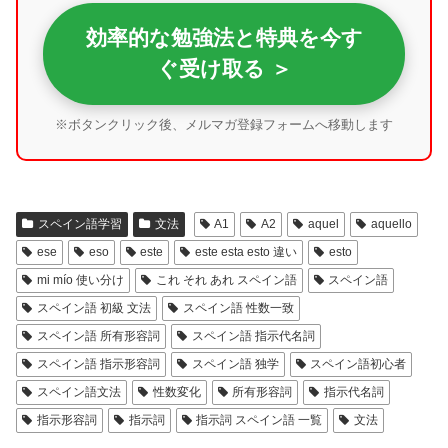
効率的な勉強法と特典を今す
ぐ受け取る ＞
※ボタンクリック後、メルマガ登録フォームへ移動します
スペイン語学習
文法
A1
A2
aquel
aquello
ese
eso
este
este esta esto 違い
esto
mi mío 使い分け
これ それ あれ スペイン語
スペイン語
スペイン語 初級 文法
スペイン語 性数一致
スペイン語 所有形容詞
スペイン語 指示代名詞
スペイン語 指示形容詞
スペイン語 独学
スペイン語初心者
スペイン語文法
性数変化
所有形容詞
指示代名詞
指示形容詞
指示詞
指示詞 スペイン語 一覧
文法