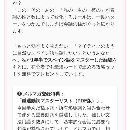
か？
「この・その・あの」「私の・君の・彼の」が名
詞の性と数によって変化するルールは、一度パタ
ーンをつかんでしまえば会話の幅がぐっと広がり
ます。
「もっと効率よく覚えたい」「ネイティブのよう
に自然なスペイン語を話したい」というあなた
へ。私が
1年半でスペイン語をマスターした経験
を
もとに、初心者でも最短ルートで進める攻略セッ
トを無料でプレゼントしています。
❶ メルマガ登録特典：
「厳選動詞マスターリスト（PDF版）」
。
今回学んだ指示詞・所有形容詞と組み合わせ
て使える重要動詞を厳選しました。難しい文
法用語を抜きにして、基本的な会話に必要な
知識が凝縮されています。メルマガでは、初