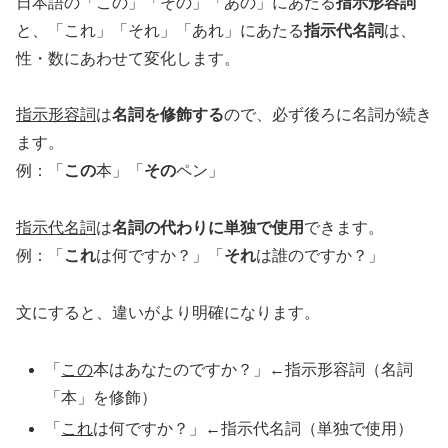
日本語の「この」「その」「あの」にあたる
指示形容詞
と、「これ」「それ」「あれ」にあたる
指示代名詞
は、
性・数にあわせて変化します。
指示形容詞
は
名詞を修飾する
ので、必ず後ろに名詞が続き
ます。
例：「
この
本」「
その
ペン」
指示代名詞
は
名詞の代わりに単独で使用
できます。
例：「
これ
は何ですか？」「
それ
は誰のですか？」
文にすると、違いがより明確になります。
「
この
本はあなたのですか？」←指示形容詞（名詞
「本」を修飾）
「
これ
は何ですか？」←指示代名詞（単独で使用）