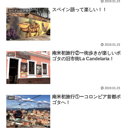
2019.01.23
スペイン語って楽しい！！
スペイン語学習
2019.01.23
南米初旅行②ー街歩きが楽しいボ
旅行
ゴタの旧市街La Candelaria！
2019.01.23
南米初旅行①ーコロンビア首都ボ
旅行
ゴタへ！