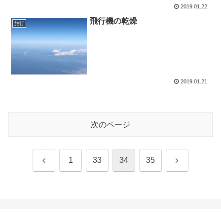
2019.01.22
飛行機の乾燥
旅行
2019.01.21
次のページ
前
次
1
33
34
35
へ
へ