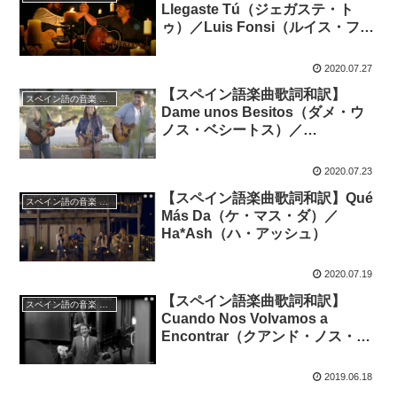
Llegaste Tú（ジェガステ・ト
ゥ）／Luis Fonsi（ルイス・フォ
ンシ）、Juan Luis Guerra（ファ
ン・ルイス・ゲラ）
2020.07.27
【スペイン語楽曲歌詞和訳】
スペイン語の音楽 Música en español
Dame unos Besitos（ダメ・ウ
ノス・ベシートス）／
Matisse（マティス）
2020.07.23
【スペイン語楽曲歌詞和訳】Qué
スペイン語の音楽 Música en español
Más Da（ケ・マス・ダ）／
Ha*Ash（ハ・アッシュ）
2020.07.19
【スペイン語楽曲歌詞和訳】
スペイン語の音楽 Música en español
Cuando Nos Volvamos a
Encontrar（クアンド・ノス・ボ
ルバモス・ア・エンコントラー
ル）ft. Marc Anthony／ Carlos
2019.06.18
Vives （カルロス・ビベス）