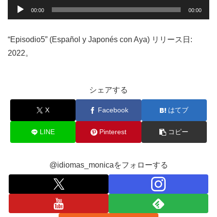
音
00:00
00:00
声
プ
“Episodio5” (Español y Japonés con Aya) リリース日:
レ
2022。
ー
ヤ
ー
シェアする
X
Facebook
はてブ
LINE
Pinterest
コピー
@idiomas_monicaをフォローする