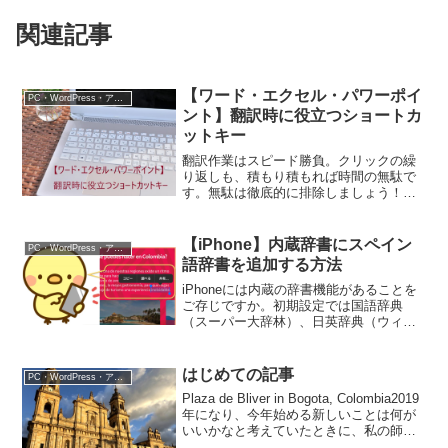
関連記事
【ワード・エクセル・パワーポイ
PC・WordPress・アプリ
ント】翻訳時に役立つショートカ
ットキー
翻訳作業はスピード勝負。クリックの繰
り返しも、積もり積もれば時間の無駄で
す。無駄は徹底的に排除しましょう！こ
こでは作業に役立つWindowsのワード、
エクセル、パワーポイントのショートカ
ットキーを紹介します。「ショートカッ
【iPhone】内蔵辞書にスペイン
PC・WordPress・アプリ
トキー」って何？シ...
語辞書を追加する方法
iPhoneには内蔵の辞書機能があることを
ご存じですか。初期設定では国語辞典
（スーパー大辞林）、日英辞典（ウィズ
ダム和英辞典／英和辞典）、Apple用語辞
典が利用できるようになっていますが、
他の言語の辞書を追加することができま
はじめての記事
PC・WordPress・アプリ
す。この設定は...
Plaza de Bliver in Bogota, Colombia2019
年になり、今年始める新しいことは何が
いいかなと考えていたときに、私の師匠
からブログを書いては？と進められまし