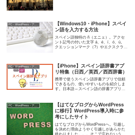
た。それなら、ということで早速はじめ
てみようと思います...
【Windows10・iPhone】スペイ
PC・WordPress・アプリ
ン語を入力する方法
スペイン語独特の ñ（エニェ）。アクセ
ント記号の付いた文字 á、é、í、ó、ú。
クエッションマーク（?）やエクスクラメ
ーションマーク（!）を逆さにした記号
¿、¡。スペイン語には、英語入力では使
わない特殊文字があります。どうやって
【iPhone】スペイン語辞書アプ
入力するの...
PC・WordPress・アプリ
リ特集（日西／英西／西西辞書）
携帯で使うスペイン語辞書アプリで信頼
できるもの、使いやすいものを紹介しま
す。日本語⇔スペイン語の辞書アプリは
案外少ないです。AIベースの辞書では、
まだまだ日本語が怪しいことがあります
し、コミュニティベースのものも、まだ
【はてなブログからWordPress
PC・WordPress・アプリ
語彙量が十分でないと感...
に移行】WordPress導入時に参
考にしたサイト
はてなブログからWordPressへ。引越し
を決めた理由ようやく引越しがあらかた
終わりました。。。そこで忘れないうち