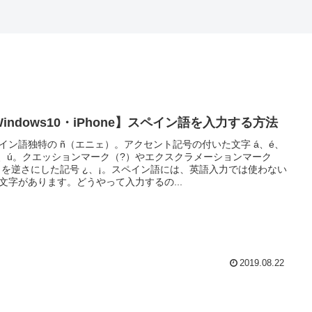
indows10・iPhone】スペイン語を入力する方法
イン語独特の ñ（エニェ）。アクセント記号の付いた文字 á、é、
ó、ú。クエッションマーク（?）やエクスクラメーションマーク
）を逆さにした記号 ¿、¡。スペイン語には、英語入力では使わない
文字があります。どうやって入力するの...
2019.08.22