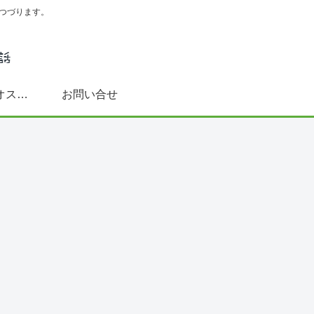
つづります。
スペイン語学習にオススメ書籍(文法～DELE対策まで)
お問い合せ