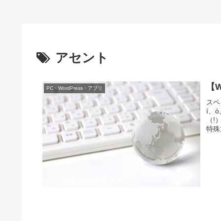
アセント
【W
PC・WordPress・アプリ
スペ
í、
（!
特殊