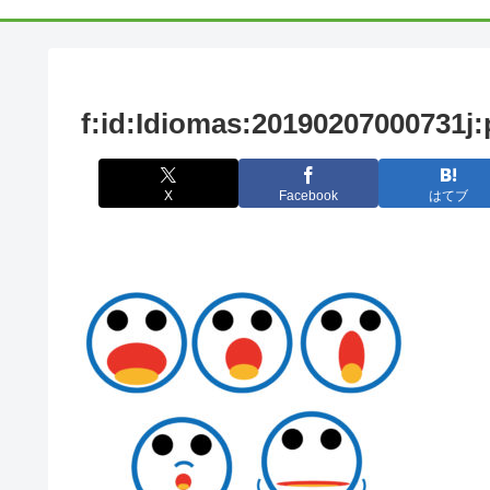
f:id:Idiomas:20190207000731j:
X
Facebook
はてブ