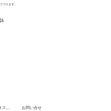
つづります。
スペイン語学習にオススメ書籍(文法～DELE対策まで)
お問い合せ