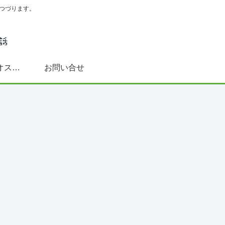
つづります。
スペイン語学習にオススメ書籍(文法～DELE対策まで)
お問い合せ