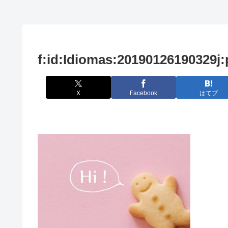
f:id:Idiomas:20190126190329j:
X
Facebook
はてブ