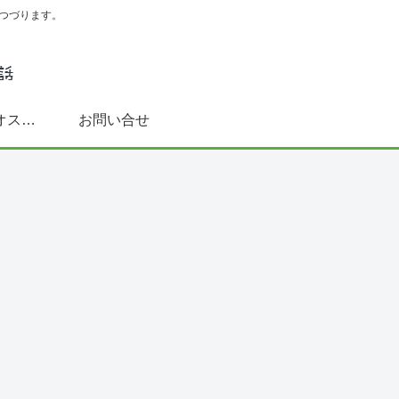
つづります。
スペイン語学習にオススメ書籍(文法～DELE対策まで)
お問い合せ