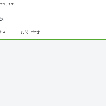
つづります。
スペイン語学習にオススメ書籍(文法～DELE対策まで)
お問い合せ