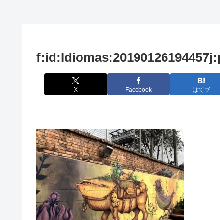
f:id:Idiomas:20190126194457j:
X
Facebook
はてブ