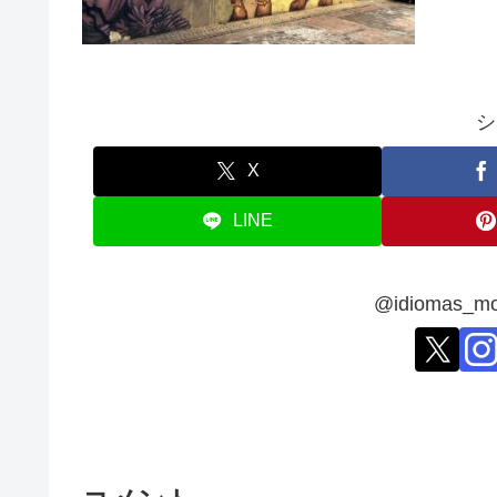
シ
X
LINE
@idiomas