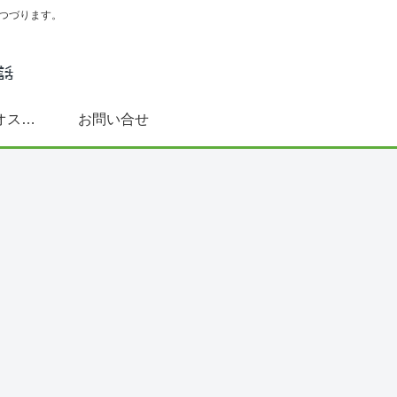
つづります。
スペイン語学習にオススメ書籍(文法～DELE対策まで)
お問い合せ