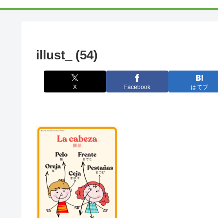
illust_ (54)
X
Facebook
はてブ