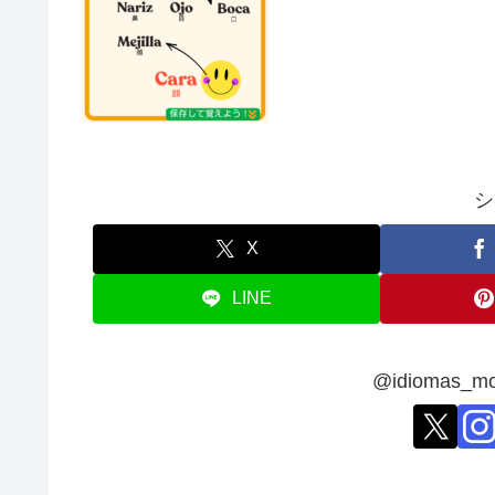
シ
X
LINE
@idiomas