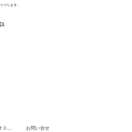
つづります。
スペイン語学習にオススメ書籍(文法～DELE対策まで)
お問い合せ