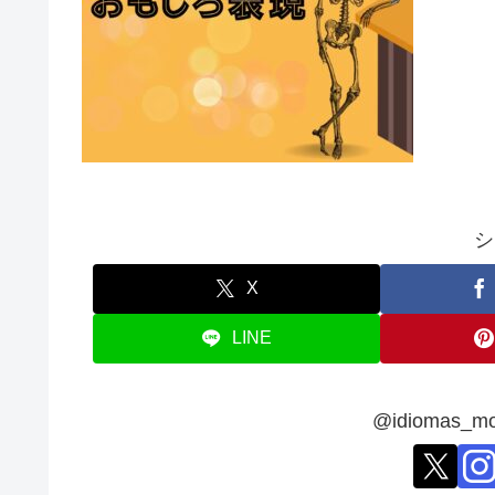
シ
X
LINE
@idiomas