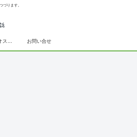
つづります。
スペイン語学習にオススメ書籍(文法～DELE対策まで)
お問い合せ