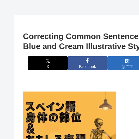
Correcting Common Sentence E
Blue and Cream Illustrative S
X
Facebook
はてブ