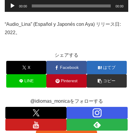
音
00:00
00:00
声
プ
“Audio_Lina” (Español y Japonés con Aya) リリース日:
レ
2022。
ー
ヤ
ー
シェアする
X
Facebook
はてブ
LINE
Pinterest
コピー
@idiomas_monicaをフォローする