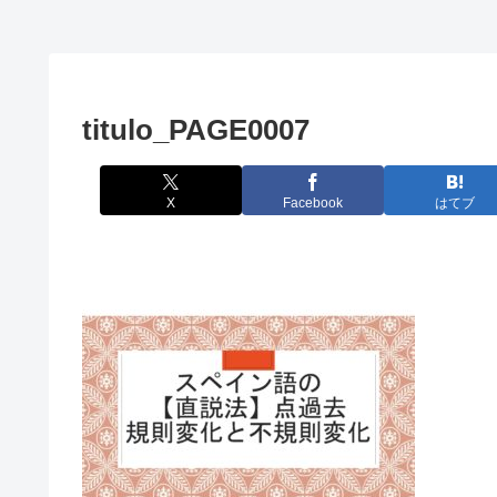
titulo_PAGE0007
X
Facebook
はてブ