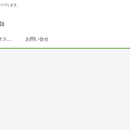
つづります。
スペイン語学習にオススメ書籍(文法～DELE対策まで)
お問い合せ