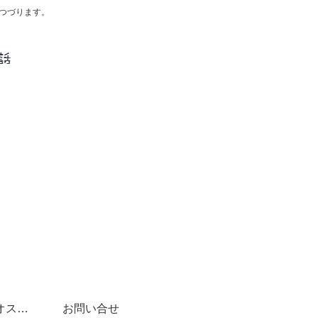
つづります。
スペイン語学習にオススメ書籍(文法～DELE対策まで)
お問い合せ