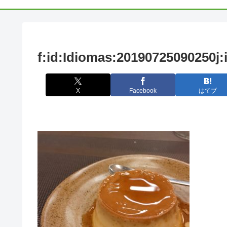
f:id:Idiomas:20190725090250j
X
Facebook
はてブ