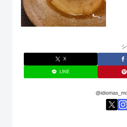
シ
X
LINE
@idiomas