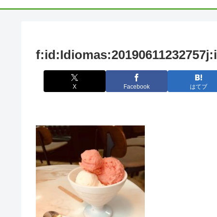
f:id:Idiomas:20190611232757j
X
Facebook
はてブ