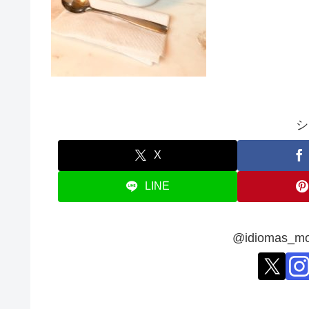
シ
X
LINE
@idiomas