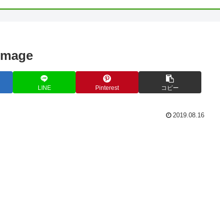
:image
LINE
Pinterest
コピー
2019.08.16