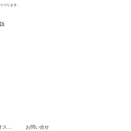
つづります。
スペイン語学習にオススメ書籍(文法～DELE対策まで)
お問い合せ