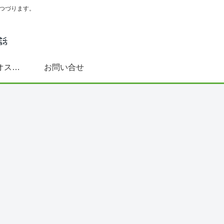
つづります。
スペイン語学習にオススメ書籍(文法～DELE対策まで)
お問い合せ